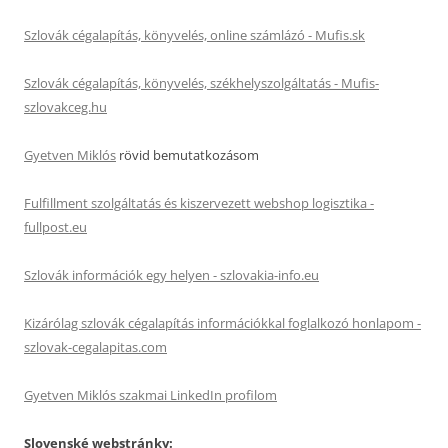
Szlovák cégalapítás, könyvelés, online számlázó - Mufis.sk
Szlovák cégalapítás, könyvelés, székhelyszolgáltatás - Mufis-
szlovakceg.hu
Gyetven Miklós
rövid bemutatkozásom
Fulfillment szolgáltatás és kiszervezett webshop logisztika -
fullpost.eu
Szlovák információk egy helyen - szlovakia-info.eu
Kizárólag szlovák cégalapítás információkkal foglalkozó honlapom -
szlovak-cegalapitas.com
Gyetven Miklós szakmai LinkedIn profilom
Slovenské webstránky: