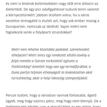
és nem is kívánok különösebben nagy időt erre áldozni az
életemből. De egy pici odafigyeléssel tudunk tenni valamit
a környezetünkért. Jobban örültem volna, ha a város
vezetése önmagától is észleli azt, hogy sok ember mozog a
Dunaparton, nemcsak az öbölnél. Vajon miért nem
foglalkozik senki a folyóparti strandokkal?
Miért nem lehetne közelükbe padokat, szemeteseket
elhelyezni? Miért nincs egy rendezett sétáló-ösvény a
folyó mentén a Garam torkolattól egészen a
Poliklinikáig? Amellett hogy van egy termálfürdőnk, a
Duna partja teljesen elhanyagolt és kiaknázatlan akár
turisztikailag, akár a helyi lakosság szempontjából.
Persze tudom, hogy a városban vannak fontosabb, égető
ügyek, meg hogy sosincs pénz, meg hogy nem könnyű. De a
legfontosabb kérdés: van-e akarat? Mert az egy dolog, hogy