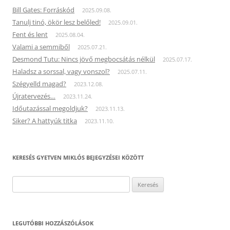
Bill Gates: Forráskód
2025.09.08.
Tanulj tinó, ökör lesz belőled!
2025.09.01.
Fent és lent
2025.08.04.
Valami a semmiből
2025.07.21.
Desmond Tutu: Nincs jövő megbocsátás nélkül
2025.07.17.
Haladsz a sorssal, vagy vonszol?
2025.07.11.
Szégyelld magad?
2023.12.08.
Újratervezés…
2023.11.24.
Időutazással megoldjuk?
2023.11.13.
Siker? A hattyúk titka
2023.11.10.
KERESÉS GYETVEN MIKLÓS BEJEGYZÉSEI KÖZÖTT
Keresés:
LEGUTÓBBI HOZZÁSZÓLÁSOK