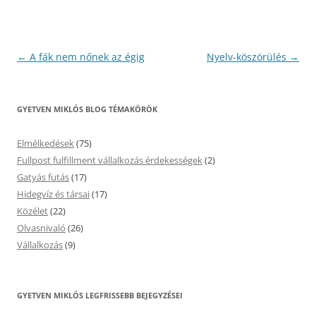
Bejegyzés
←
A fák nem nőnek az égig
Nyelv-köszörülés
→
navigáció
GYETVEN MIKLÓS BLOG TÉMAKÖRÖK
Elmélkedések
(75)
Fullpost fulfillment vállalkozás érdekességek
(2)
Gatyás futás
(17)
Hidegvíz és társai
(17)
Közélet
(22)
Olvasnivaló
(26)
Vállalkozás
(9)
GYETVEN MIKLÓS LEGFRISSEBB BEJEGYZÉSEI