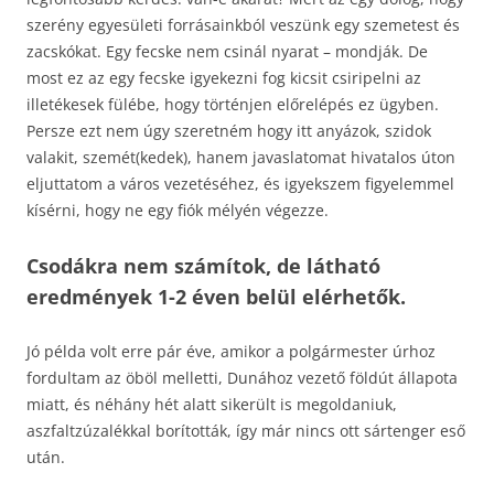
szerény egyesületi forrásainkból veszünk egy szemetest és
zacskókat. Egy fecske nem csinál nyarat – mondják. De
most ez az egy fecske igyekezni fog kicsit csiripelni az
illetékesek fülébe, hogy történjen előrelépés ez ügyben.
Persze ezt nem úgy szeretném hogy itt anyázok, szidok
valakit, szemét(kedek), hanem javaslatomat hivatalos úton
eljuttatom a város vezetéséhez, és igyekszem figyelemmel
kísérni, hogy ne egy fiók mélyén végezze.
Csodákra nem számítok, de látható
eredmények 1-2 éven belül elérhetők.
Jó példa volt erre pár éve, amikor a polgármester úrhoz
fordultam az öböl melletti, Dunához vezető földút állapota
miatt, és néhány hét alatt sikerült is megoldaniuk,
aszfaltzúzalékkal borították, így már nincs ott sártenger eső
után.