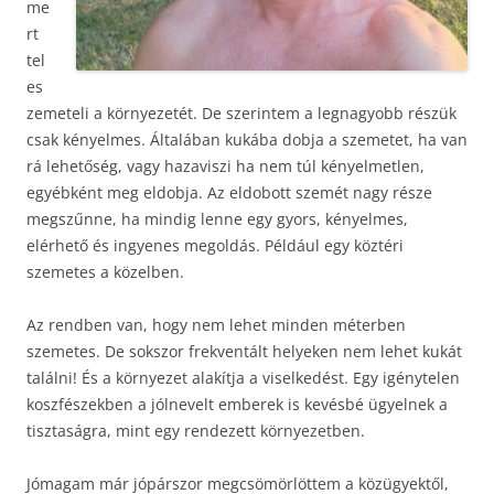
me
rt
tel
es
zemeteli a környezetét. De szerintem a legnagyobb részük
csak kényelmes. Általában kukába dobja a szemetet, ha van
rá lehetőség, vagy hazaviszi ha nem túl kényelmetlen,
egyébként meg eldobja. Az eldobott szemét nagy része
megszűnne, ha mindig lenne egy gyors, kényelmes,
elérhető és ingyenes megoldás. Például egy köztéri
szemetes a közelben.
Az rendben van, hogy nem lehet minden méterben
szemetes. De sokszor frekventált helyeken nem lehet kukát
találni! És a környezet alakítja a viselkedést. Egy igénytelen
koszfészekben a jólnevelt emberek is kevésbé ügyelnek a
tisztaságra, mint egy rendezett környezetben.
Jómagam már jópárszor megcsömörlöttem a közügyektől,