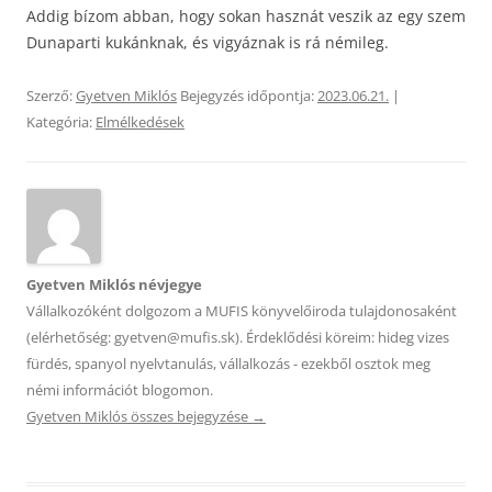
Addig bízom abban, hogy sokan hasznát veszik az egy szem
Dunaparti kukánknak, és vigyáznak is rá némileg.
Szerző:
Gyetven Miklós
Bejegyzés időpontja:
2023.06.21.
|
Kategória:
Elmélkedések
Gyetven Miklós névjegye
Vállalkozóként dolgozom a MUFIS könyvelőiroda tulajdonosaként
(elérhetőség: gyetven@mufis.sk). Érdeklődési köreim: hideg vizes
fürdés, spanyol nyelvtanulás, vállalkozás - ezekből osztok meg
némi információt blogomon.
Gyetven Miklós összes bejegyzése
→