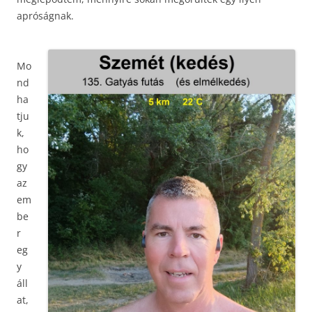
apróságnak.
Mo
nd
ha
tju
k,
ho
gy
az
em
be
r
eg
y
áll
at,