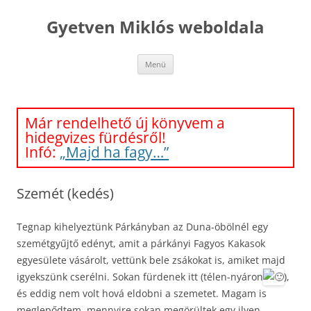
Kilépés
a
Gyetven Miklós weboldala
tartalomba
Menü
Már rendelhető új könyvem a
hidegvizes fürdésről!
Infó:
„Majd ha fagy…”
Szemét (kedés)
Tegnap kihelyeztünk Párkányban az Duna-öbölnél egy
szemétgyűjtő edényt, amit a párkányi Fagyos Kakasok
egyesülete vásárolt, vettünk bele zsákokat is, amiket majd
igyekszünk cserélni. Sokan fürdenek itt (télen-nyáron
),
és eddig nem volt hová eldobni a szemetet. Magam is
meglepődtem, mennyire sokan megörültek egy ilyen