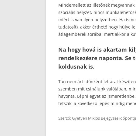
Mindemellett az illetőnek megvannak a
szociális helyzet, nincs munkalehető
miért is van ilyen helyzetben. Ha isme
tudatosít), akkor érthető hogy hülye l
átlagemberek sorába, mert akkor a ku
Na hogy hová is akartam kil
rendelkezésre naponta. Se t
koldusnak is.
Tán nem árt időnként leltárat készíte
szemben mit csinálunk valójában, mire 
havonta. Lépni egyet az ismeretlenbe
tetszik, a következő lépés mindig me
Szerző:
Gyetven Miklós
Bejegyzés időpontj