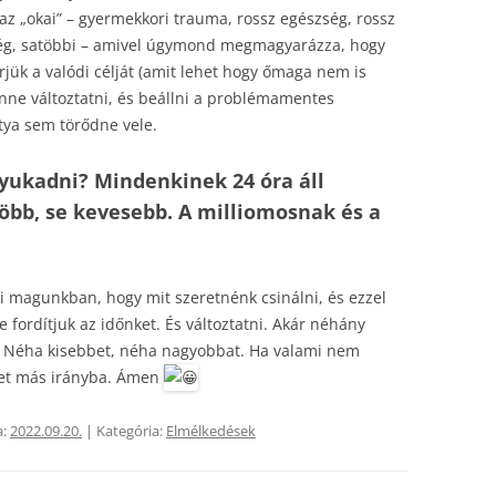
z „okai” – gyermekkori trauma, rossz egészség, rossz
ség, satöbbi – amivel úgymond megmagyarázza, hogy
rjük a valódi célját (amit lehet hogy őmaga nem is
enne változtatni, és beállni a problémamentes
tya sem törődne vele.
yukadni? Mindenkinek 24 óra áll
öbb, se kevesebb. A milliomosnak és a
ni magunkban, hogy mit szeretnénk csinálni, és ezzel
fordítjuk az időnket. És változtatni. Akár néhány
. Néha kisebbet, néha nagyobbat. Ha valami nem
het más irányba. Ámen
a:
2022.09.20.
| Kategória:
Elmélkedések