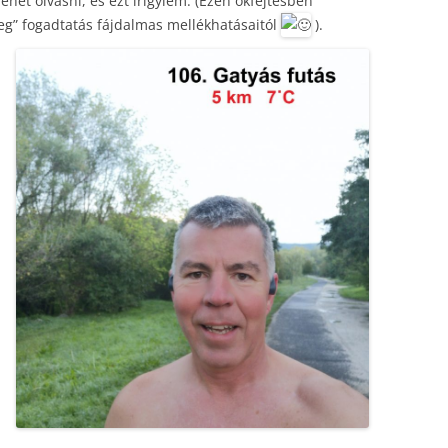
ehet olvasni, és ezt irigylem. (Ezen okfejtésben
leg” fogadtatás fájdalmas mellékhatásaitól
).