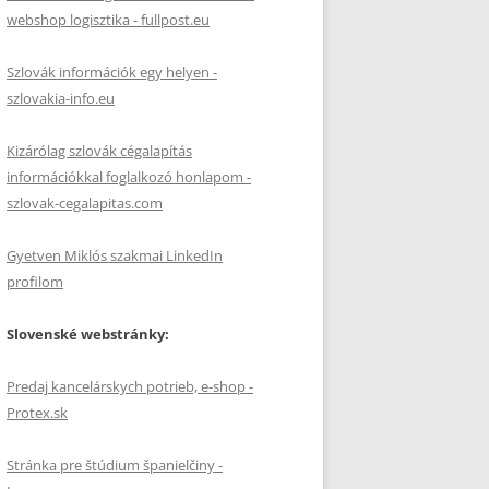
webshop logisztika - fullpost.eu
Szlovák információk egy helyen -
szlovakia-info.eu
Kizárólag szlovák cégalapítás
információkkal foglalkozó honlapom -
szlovak-cegalapitas.com
Gyetven Miklós szakmai LinkedIn
profilom
Slovenské webstránky:
Predaj kancelárskych potrieb, e-shop -
Protex.sk
Stránka pre štúdium španielčiny -