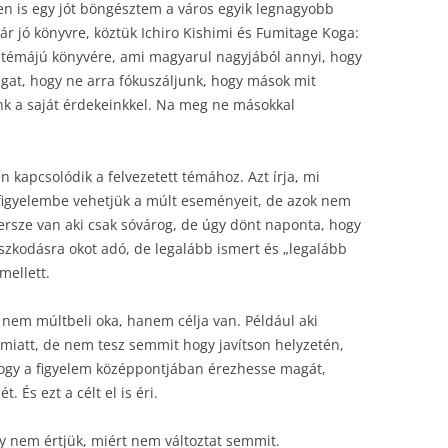
en is egy jót böngésztem a város egyik legnagyobb
r jó könyvre, köztük Ichiro Kishimi és Fumitage Koga:
ai témájú könyvére, ami magyarul nagyjából annyi, hogy
lgat, hogy ne arra fókuszáljunk, hogy mások mit
k a saját érdekeinkkel. Na meg ne másokkal
n kapcsolódik a felvezetett témához. Azt írja, mi
figyelembe vehetjük a múlt eseményeit, de azok nem
ersze van aki csak sóvárog, de úgy dönt naponta, hogy
szkodásra okot adó, de legalább ismert és „legalább
mellett.
nem múltbeli oka, hanem célja van. Például aki
miatt, de nem tesz semmit hogy javítson helyzetén,
 hogy a figyelem középpontjában érezhesse magát,
. És ezt a célt el is éri.
gy nem értjük, miért nem változtat semmit.