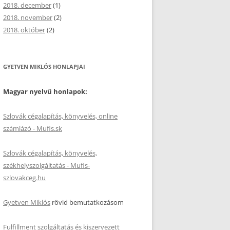
2018. december
(1)
2018. november
(2)
2018. október
(2)
GYETVEN MIKLÓS HONLAPJAI
Magyar nyelvű honlapok:
Szlovák cégalapítás, könyvelés, online
számlázó - Mufis.sk
Szlovák cégalapítás, könyvelés,
székhelyszolgáltatás - Mufis-
szlovakceg.hu
Gyetven Miklós
rövid bemutatkozásom
Fulfillment szolgáltatás és kiszervezett