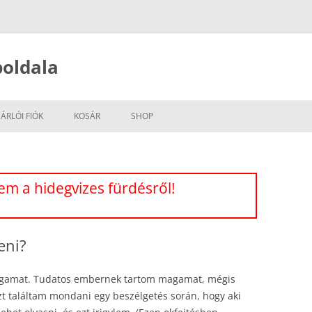
oldala
ÁRLÓI FIÓK
KOSÁR
SHOP
m a hidegvizes fürdésről!
eni?
agamat. Tudatos embernek tartom magamat, mégis
zt találtam mondani egy beszélgetés során, hogy aki