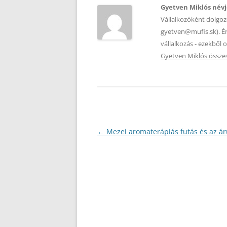
Gyetven Miklós név
Vállalkozóként dolgo
gyetven@mufis.sk). Ér
vállalkozás - ezekből
Gyetven Miklós össze
Bejegyzés
←
Mezei aromaterápiás futás és az ár
navigáció