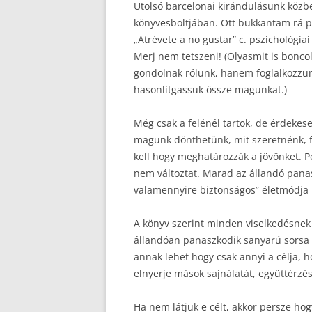
Utolsó barcelonai kirándulásunk közb
könyvesboltjában. Ott bukkantam rá pá
„Atrévete a no gustar” c. pszichológi
Merj nem tetszeni! (Olyasmit is bonco
gondolnak rólunk, hanem foglalkozzun
hasonlítgassuk össze magunkat.)
Még csak a felénél tartok, de érdekese
magunk dönthetünk, mit szeretnénk, 
kell hogy meghatározzák a jövőnket. P
nem változtat. Marad az állandó pana
valamennyire biztonságos” életmódja 
A könyv szerint minden viselkedésnek 
állandóan panaszkodik sanyarú sorsa 
annak lehet hogy csak annyi a célja,
elnyerje mások sajnálatát, együttérzését
Ha nem látjuk e célt, akkor persze ho