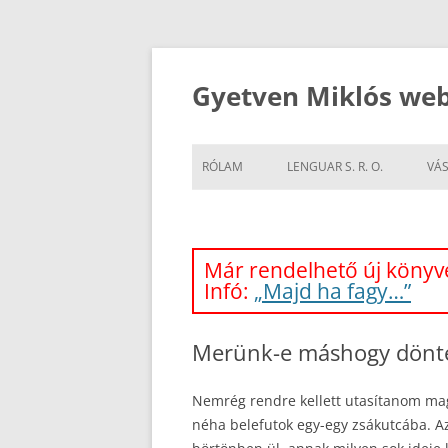
Kilépés
a
tartalomba
Gyetven Miklós web
RÓLAM
LENGUAR S. R. O.
VÁS
Már rendelhető új könyve
Infó:
„Majd ha fagy…”
Merünk-e máshogy dönt
Nemrég rendre kellett utasítanom m
néha belefutok egy-egy zsákutcába. A