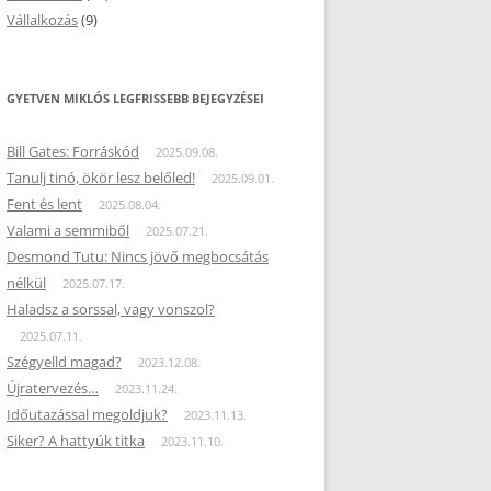
Vállalkozás
(9)
GYETVEN MIKLÓS LEGFRISSEBB BEJEGYZÉSEI
Bill Gates: Forráskód
2025.09.08.
Tanulj tinó, ökör lesz belőled!
2025.09.01.
Fent és lent
2025.08.04.
Valami a semmiből
2025.07.21.
Desmond Tutu: Nincs jövő megbocsátás
nélkül
2025.07.17.
Haladsz a sorssal, vagy vonszol?
2025.07.11.
Szégyelld magad?
2023.12.08.
Újratervezés…
2023.11.24.
Időutazással megoldjuk?
2023.11.13.
Siker? A hattyúk titka
2023.11.10.