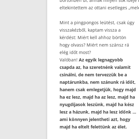
börtönben ül, annak milyen sok ideje l
eltekintettem az ottani esetleges „me
Mint a pingpongos leütést, csak úgy
visszakézből, kaptam vissza a
kérdést: Miért kell ahhoz börtön
hogy olvass? Miért nem szánsz rá
elég időt most?
Valóban!
Az egyik legnagyobb
csapda az, ha szeretnénk valamit
csinálni, de nem tervezzük be a
naptárunkba, nem szánunk rá időt,
hanem csak emlegetjük, hogy majd
ha ez lesz, majd ha az lesz, majd ha
nyugdíjasok leszünk, majd ha kész
lesz a házunk, majd ha lesz időnk …
ami könnyen jelentheti azt, hogy
majd ha eltelt felettünk az élet.