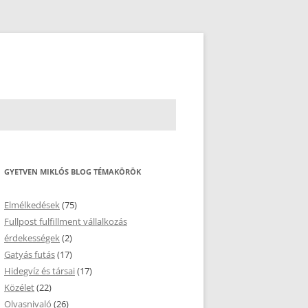
GYETVEN MIKLÓS BLOG TÉMAKÖRÖK
Elmélkedések
(75)
Fullpost fulfillment vállalkozás
érdekességek
(2)
Gatyás futás
(17)
Hidegvíz és társai
(17)
Közélet
(22)
Olvasnivaló
(26)