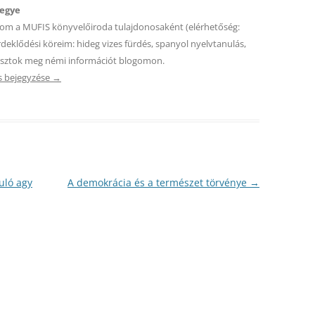
jegye
zom a MUFIS könyvelőiroda tulajdonosaként (elérhetőség:
deklődési köreim: hideg vizes fürdés, spanyol nyelvtanulás,
 osztok meg némi információt blogomon.
s bejegyzése
→
uló agy
A demokrácia és a természet törvénye
→