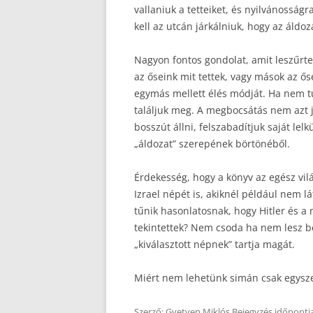
vallaniuk a tetteiket, és nyilvánossá
kell az utcán járkálniuk, hogy az áldoza
Nagyon fontos gondolat, amit leszűrtem
az őseink mit tettek, vagy mások az ős
egymás mellett élés módját. Ha nem t
találjuk meg. A megbocsátás nem azt 
bosszút állni, felszabadítjuk saját le
„áldozat” szerepének börtönéből.
Érdekesség, hogy a könyv az egész világ 
Izrael népét is, akiknél például nem 
tűnik hasonlatosnak, hogy Hitler és a 
tekintettek? Nem csoda ha nem lesz b
„kiválasztott népnek” tartja magát.
Miért nem lehetünk simán csak egys
Szerző:
Gyetven Miklós
Bejegyzés időpontj