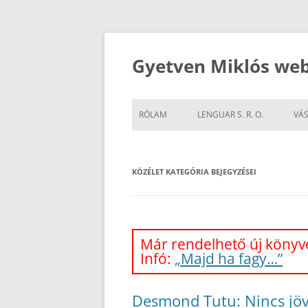
Kilépés
a
tartalomba
Gyetven Miklós web
RÓLAM
LENGUAR S. R. O.
VÁS
KÖZÉLET
KATEGÓRIA BEJEGYZÉSEI
Már rendelhető új könyve
Infó:
„Majd ha fagy…”
Desmond Tutu: Nincs jö