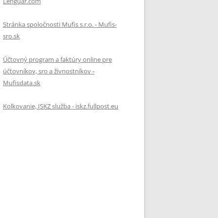
Lenguar.com
Stránka spoločnosti Mufis s.r.o. - Mufis-
sro.sk
Účtovný program a faktúry online pre
účtovníkov, sro a živnostníkov -
Mufisdata.sk
Kolkovanie, ISKZ služba - iskz.fullpost.eu