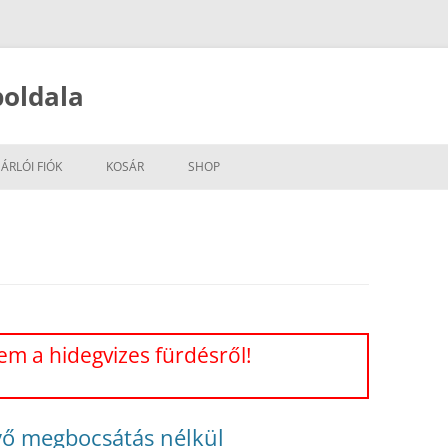
oldala
ÁRLÓI FIÓK
KOSÁR
SHOP
m a hidegvizes fürdésről!
vő megbocsátás nélkül