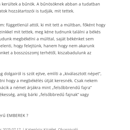
gra kerültek a bűnök. A bűnösöknek abban a tudatban
tok hozzátartozói is tudják, mit tettek.
: függetlenül attól, ki mit tett a múltban, főként hogy
einkkel mit tettek, meg kéne tudnunk találni a békés
udunk megbékélni a múlttal, saját békénket sem
jelenti, hogy felejtünk, hanem hogy nem akarunk
lkünket a bosszúszomj terhétől, kiszabadulunk az
dolgairól is szót ejtve, említi a „kiválasztott népet”,
látni hogy a megbékélés útját keresnék. Csak nekem
nácik a német árjákra mint „felsőbbrendű fajra”
ékesség, amíg bárki „felsőbbredű fajnak” vagy
zerű EMBEREK ?
a:
2025.07.17.
| Kategória:
Közélet
,
Olvasnivaló