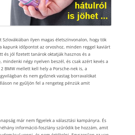
st Szlovákiában ilyen magas életszínvonalon, hogy tök
 kapunk időpontot az orvoshoz, minden reggel kaviárt
t és jól fizetett tanárok oktatják hasznos és a
, mindenki négy nyelven beszél, és csak azért kevés a
 BMW mellett kell hely a Porsche-nek is, a
gyvilágban és nem győznek vastag borravalókat
dláson ne gyűljön fel a rengeteg pénzük amit
napság már nem figyelek a választási kampányra. És
néhány információ-foszlány szűrődik be hozzám, amit
domásul venni, és nem értékelni. Egyszerűen ez van,