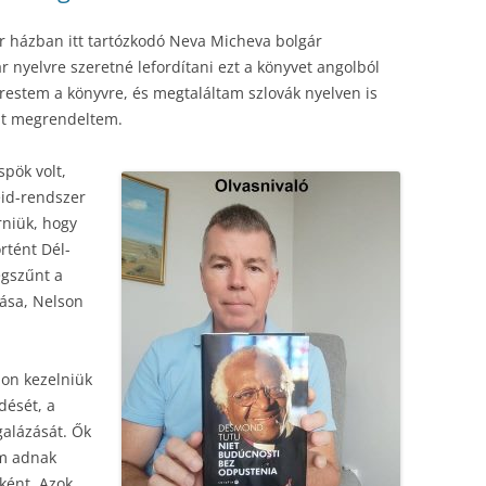
r házban itt tartózkodó Neva Micheva bolgár
ár nyelvre szeretné lefordítani ezt a könyvet angolból
restem a könyvre, és megtaláltam szlovák nyelven is
it megrendeltem.
pök volt,
eid-rendszer
rniük, hogy
tént Dél-
egszűnt a
ása, Nelson
on kezelniük
dését, a
galázását. Ők
em adnak
ként. Azok