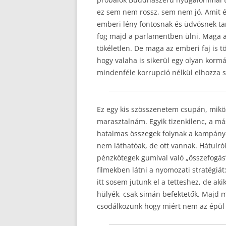
ez sem nem rossz, sem nem jó. Amit 
emberi lény fontosnak és üdvösnek tar
fog majd a parlamentben ülni. Maga 
tökéletlen. De maga az emberi faj is tö
hogy valaha is sikerül egy olyan korm
mindenféle korrupció nélkül elhozza
Ez egy kis szösszenetem csupán, mik
marasztalnám. Egyik tizenkilenc, a má
hatalmas összegek folynak a kampány
nem láthatóak, de ott vannak. Hátulró
pénzkötegek gumival való „összefogás”
filmekben látni a nyomozati stratégiát:
itt sosem jutunk el a tetteshez, de ak
hülyék, csak simán befektetők. Majd m
csodálkozunk hogy miért nem az épül a