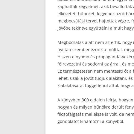
kaphattak kegyelmet, akik bevallották 
elkövetett bűnöket, legyenek azok bár
megbocsátási tervet hajtottak végre, 
jövőbe tekintve együttélni a múlt hagy
Megbocsátás alatt nem az értik, hogy 
nyíltan szembenézünk a múlttal, megp
Hiszen elnyomó és propaganda-vezére
félrevezetni és sodorni az árral, és 
Ez természetesen nem mentesíti őt a f
lehet. Csak a jövőt tudjuk alakítani, 
kialakítására, függetlenül attól, hogy 
A könyvben 300 oldalon leírja, hogyan 
hogyan és milyen bűnökre derült fény.
filozofálgatás mellékíze is volt, de n
gondolatot kihámozni a könyvből.