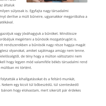
az általuk
milyen súlyosak is. Egyfajta nagy társadalmi
fényt derítve a múlt bűneire, ugyanakkor megpróbálva a
atékával.
igazoljuk vagy jóváhagyjuk a bűnöket. Mindössze
róbáljuk megérteni a bűnösök mozgatórugóit is.
lt rendszerekben a bűnösök nagy része hagyja magát
megtesz olyanokat, amiket sajátmaga amúgy nem tenne.
elelősségtől, de tény hogy a múlton változtatni nem
és kell hogy legyen mód valamiféle békés társadalmi rend
a múltban mi történt.
folytatták a kihallgatásokat és a feltáró munkát,
 Nekem egy kicsit túl bőbeszédű, túl szenteskedő
em bánom hogy elolvastam, mert sikerült pár érdekes