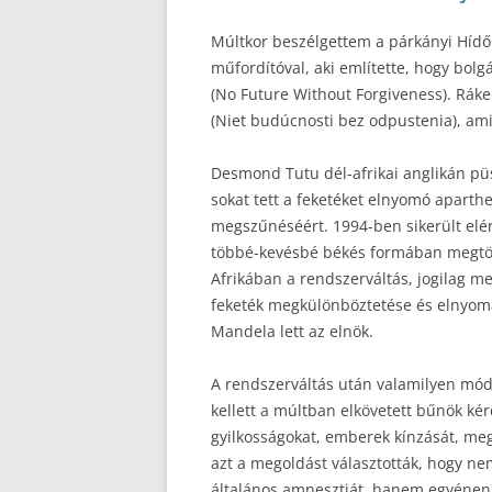
Múltkor beszélgettem a párkányi Hídő
műfordítóval, aki említette, hogy bolg
(No Future Without Forgiveness). Ráke
(Niet budúcnosti bez odpustenia), am
Desmond Tutu dél-afrikai anglikán püs
sokat tett a feketéket elnyomó aparth
megszűnéséért. 1994-ben sikerült elé
többé-kevésbé békés formában megtör
Afrikában a rendszerváltás, jogilag m
feketék megkülönböztetése és elnyom
Mandela lett az elnök.
A rendszerváltás után valamilyen mód
kellett a múltban elkövetett bűnök kér
gyilkosságokat, emberek kínzását, me
azt a megoldást választották, hogy n
általános amnesztiát, hanem egyénen