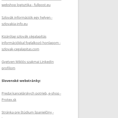
webshop logisztika - fullpost.eu
Szlovák információk egy helyen -
szlovakia-info.eu
Kizárólag szlovák cégalapítás
információkkal foglalkozó honlapom -
szlovak-cegalapitas.com
Gyetven Miklós szakmai LinkedIn
profilom
Slovenské webstránky:
Predaj kancelárskych potrieb, e-shop -
Protex.sk
Stránka pre štúdium španielčiny -