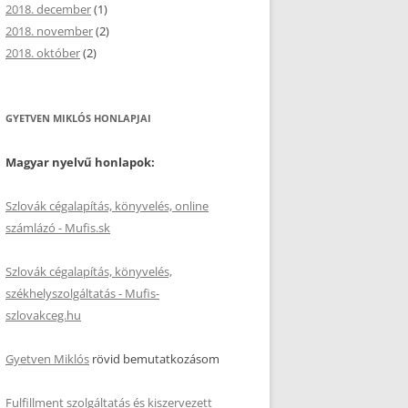
2018. december
(1)
2018. november
(2)
2018. október
(2)
GYETVEN MIKLÓS HONLAPJAI
Magyar nyelvű honlapok:
Szlovák cégalapítás, könyvelés, online
számlázó - Mufis.sk
Szlovák cégalapítás, könyvelés,
székhelyszolgáltatás - Mufis-
szlovakceg.hu
Gyetven Miklós
rövid bemutatkozásom
Fulfillment szolgáltatás és kiszervezett