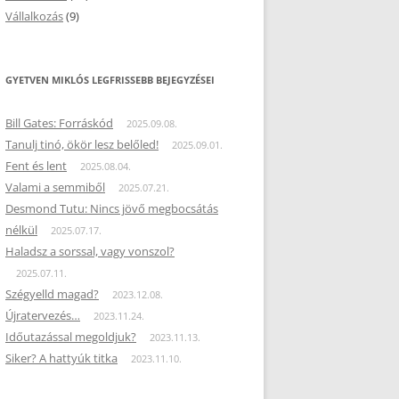
Vállalkozás
(9)
GYETVEN MIKLÓS LEGFRISSEBB BEJEGYZÉSEI
Bill Gates: Forráskód
2025.09.08.
Tanulj tinó, ökör lesz belőled!
2025.09.01.
Fent és lent
2025.08.04.
Valami a semmiből
2025.07.21.
Desmond Tutu: Nincs jövő megbocsátás
nélkül
2025.07.17.
Haladsz a sorssal, vagy vonszol?
2025.07.11.
Szégyelld magad?
2023.12.08.
Újratervezés…
2023.11.24.
Időutazással megoldjuk?
2023.11.13.
Siker? A hattyúk titka
2023.11.10.