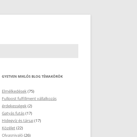
GYETVEN MIKLÓS BLOG TÉMAKÖRÖK
Elmélkedések
(75)
Fullpost fulfillment vállalkozás
érdekességek
(2)
Gatyás futás
(17)
Hidegvíz és társai
(17)
Közélet
(22)
Olvasnivaló
(26)