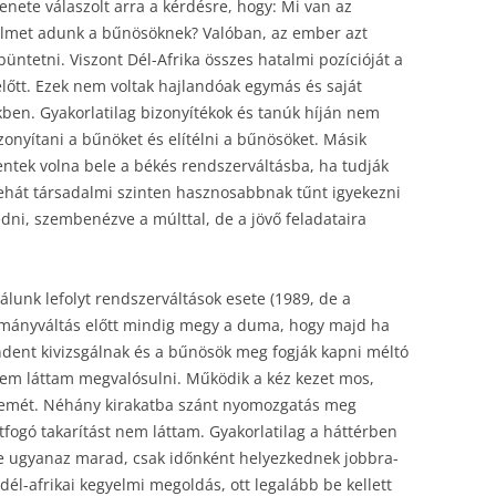
ete válaszolt arra a kérdésre, hogy: Mi van az
elmet adunk a bűnösöknek? Valóban, az ember azt
üntetni. Viszont Dél-Afrika összes hatalmi pozícióját a
előtt. Ezek nem voltak hajlandóak egymás és saját
kben. Gyakorlatilag bizonyítékok és tanúk híján nem
izonyítani a bűnöket és elítélni a bűnösöket. Másik
entek volna bele a békés rendszerváltásba, ha tudják
Tehát társadalmi szinten hasznosabbnak tűnt igyekezni
ni, szembenézve a múlttal, de a jövő feladataira
álunk lefolyt rendszerváltások esete (1989, de a
rmányváltás előtt mindig megy a duma, hogy majd ha
ndent kivizsgálnak és a bűnösök meg fogják kapni méltó
sem láttam megvalósulni. Működik a kéz kezet mos,
szemét. Néhány kirakatba szánt nyomozgatás meg
átfogó takarítást nem láttam. Gyakorlatilag a háttérben
e ugyanaz marad, csak időnként helyezkednek jobbra-
dél-afrikai kegyelmi megoldás, ott legalább be kellett