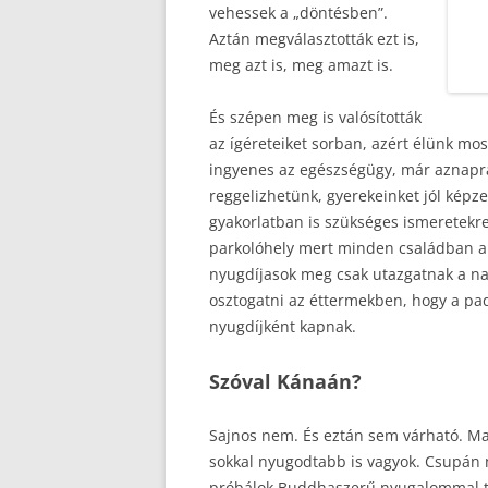
vehessek a „döntésben”.
Aztán megválasztották ezt is,
meg azt is, meg amazt is.
És szépen meg is valósították
az ígéreteiket sorban, azért élünk mo
ingyenes az egészségügy, már aznapra
reggelizhetünk, gyerekeinket jól képzet
gyakorlatban is szükséges ismeretekre
parkolóhely mert minden családban a 2
nyugdíjasok meg csak utazgatnak a na
osztogatni az éttermekben, hogy a pa
nyugdíjként kapnak.
Szóval Kánaán?
Sajnos nem. És eztán sem várható. Ma
sokkal nyugodtabb is vagyok. Csupán 
próbálok Buddhaszerű nyugalommal tu