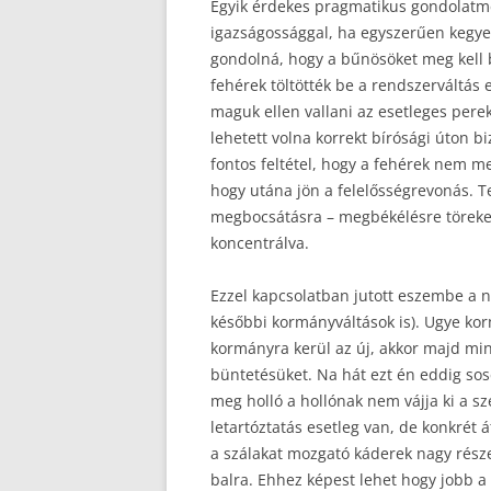
Egyik érdekes pragmatikus gondolatmen
igazságossággal, ha egyszerűen kegy
gondolná, hogy a bűnösöket meg kell b
fehérek töltötték be a rendszerváltás 
maguk ellen vallani az esetleges pere
lehetett volna korrekt bírósági úton b
fontos feltétel, hogy a fehérek nem m
hogy utána jön a felelősségrevonás. 
megbocsátásra – megbékélésre töreked
koncentrálva.
Ezzel kapcsolatban jutott eszembe a n
későbbi kormányváltások is). Ugye ko
kormányra kerül az új, akkor majd mi
büntetésüket. Na hát ezt én eddig so
meg holló a hollónak nem vájja ki a 
letartóztatás esetleg van, de konkrét 
a szálakat mozgató káderek nagy rész
balra. Ehhez képest lehet hogy jobb a 