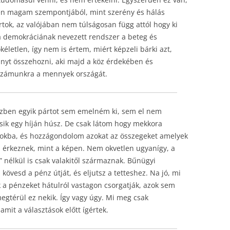
én magam szempontjából, mint szerény és hálás
tok, az valójában nem túlságosan függ attól hogy ki
a demokráciának nevezett rendszer a beteg és
kéletlen, így nem is értem, miért képzeli bárki azt,
ányt összehozni, aki majd a köz érdekében és
 számunkra a mennyek országát.
özben egyik pártot sem emelném ki, sem el nem
sik egy híján húsz. De csak látom hogy mekkora
okba, és hozzágondolom azokat az összegeket amelyek
l érkeznek, mint a képen. Nem okvetlen ugyanígy, a
 nélkül is csak valakitől származnak. Bűnügyi
 kövesd a pénz útját, és eljutsz a tetteshez. Na jó, mi
ik a pénzeket hátulról vastagon csorgatják, azok sem
egtérül ez nekik. Így vagy úgy. Mi meg csak
mit a választások előtt ígértek.