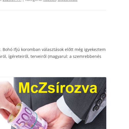
ny. Bohó Ifjú koromban választások előtt még igyekeztem
ról, ígéreteiről, terveiről (magyarul: a szemrebbenés