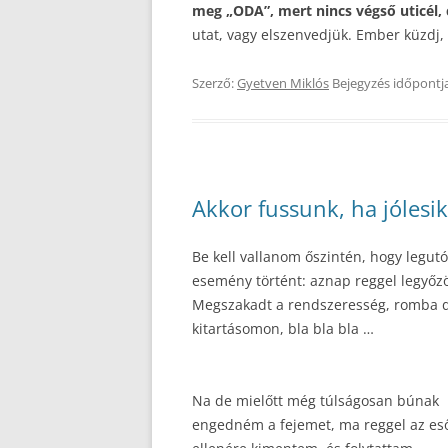
meg „ODA”, mert nincs végső uticél, 
utat, vagy elszenvedjük. Ember küzdj, 
Szerző:
Gyetven Miklós
Bejegyzés időpontj
Akkor fussunk, ha jólesik
Be kell vallanom őszintén, hogy legut
esemény történt: aznap reggel legyőzött
Megszakadt a rendszeresség, romba d
kitartásomon, bla bla bla …
Na de mielőtt még túlságosan búnak
engedném a fejemet, ma reggel az es