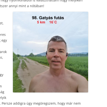
 négy nyomvonalból is választhattam hogy melyiken
kétszer annyi mint a nótában!
et,
eres
g egy
varok
i,
gy
en
ság
lyik
ó. Persze addigra úgy megöregszem, hogy már nem