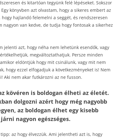
dszeresen és kitartóan tegyünk felé lépéseket. Sokszor
 Egy könyvben azt olvastam, hogy a sikeres embert az
, hogy hajlandó felemelni a seggét, és rendszeresen
 nagyon van kedve, de tudja hogy fontosak a sikerhez
m jelenti azt, hogy néha nem lehetünk esendők, vagy
átértékelhetjük, megváltoztathatjuk. Persze minden
 amikor eldöntjük hogy mit csinálunk, vagy mit nem
ak, hogy ezzel elfogadjuk a következményeket is! Nem
! Aki nem akar futkározni az ne fusson.
z kövéren is boldogan élheti az életét.
ban dolgozni azért hogy még nagyobb
gyen, az boldogan élhet egy kisebb
 járni nagyon egészséges.
 tipp: az hogy élvezzük. Ami jelentheti azt is, hogy