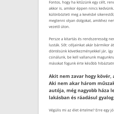
Fontos, hogy ha kitűzünk egy célt, ren
akkor is, amikor éppen nincs kedvünk.
különbözteti meg a kevésbé sikerestől
megtenni olyan dolgokat, amikhez nem
vezető úton.
Persze a kitartás és rendszeresség ne
lusták. Sőt: céljainkat akár bármikor 
döntésünk következményekkel jár, így
csinálunk, be kell vallanunk magunkn
másokat fogunk érte később hibáztatni
Akit nem zavar hogy kövér, a
Aki nem akar három műszak
autója, még nagyobb háza le
lakásban és ráadásul gyalog
Végülis mi az élet értelme? Erre egy jó