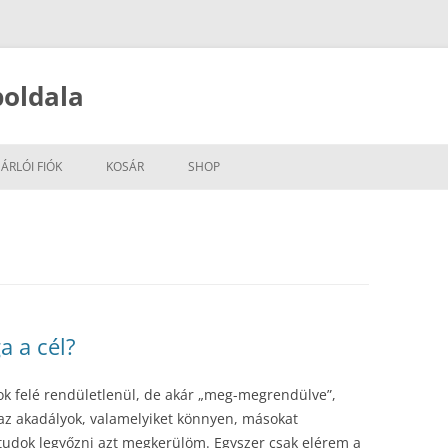
oldala
ÁRLÓI FIÓK
KOSÁR
SHOP
a a cél?
dok felé rendületlenül, de akár „meg-megrendülve”,
 az akadályok, valamelyiket könnyen, másokat
udok legyőzni azt megkerülöm. Egyszer csak elérem a