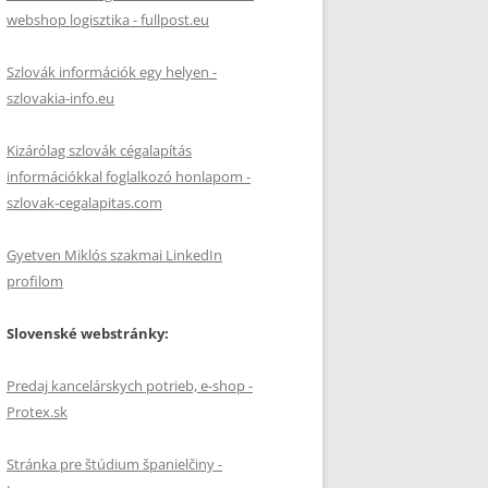
webshop logisztika - fullpost.eu
Szlovák információk egy helyen -
szlovakia-info.eu
Kizárólag szlovák cégalapítás
információkkal foglalkozó honlapom -
szlovak-cegalapitas.com
Gyetven Miklós szakmai LinkedIn
profilom
Slovenské webstránky:
Predaj kancelárskych potrieb, e-shop -
Protex.sk
Stránka pre štúdium španielčiny -