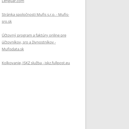
Lenguar.com
Stránka spoločnosti Mufis s.r.o. - Mufis-
sro.sk
Účtovný program a faktúry online pre
účtovníkov, sro a živnostníkov -
Mufisdata.sk
Kolkovanie, ISKZ služba - iskz.fullpost.eu