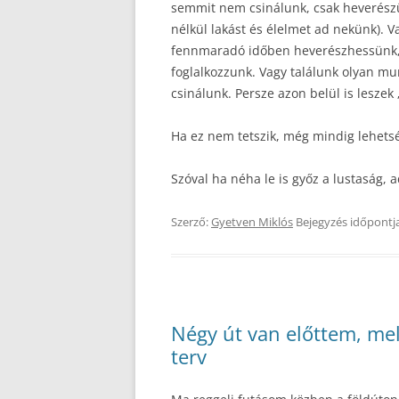
semmit nem csinálunk, csak heverészü
nélkül lakást és élelmet ad nekünk). 
fennmaradó időben heverészhessünk, 
foglalkozzunk. Vagy találunk olyan mu
csinálunk. Persze azon belül is lesze
Ha ez nem tetszik, még mindig lehets
Szóval ha néha le is győz a lustaság,
Szerző:
Gyetven Miklós
Bejegyzés időpontj
Négy út van előttem, mel
terv