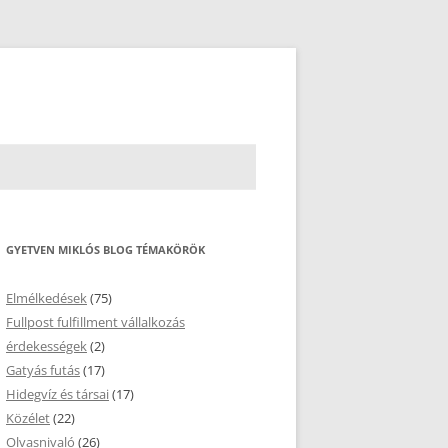
GYETVEN MIKLÓS BLOG TÉMAKÖRÖK
Elmélkedések
(75)
Fullpost fulfillment vállalkozás
érdekességek
(2)
Gatyás futás
(17)
Hidegvíz és társai
(17)
Közélet
(22)
Olvasnivaló
(26)