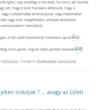
nk egész nap (esetleg a híd alatt, ha nincs aki munka
Vagy azt, hogy 8 órát munkára áldozunk, hogy a
vagy családunkkal kiránduljunk, vagy hobbinkkal
nkát vagy más megélhetést, amelyet élvezettel
k „nemszeretem” teendőink.
éges a híd alatti heverészés homeless opció
.
 addig nincs gond, míg én több ponttal vezetek
.
a:
2022.05.24.
| Kategória:
Elmélkedések
,
Gatyás futás
yiken induljak ? … avagy az üzleti