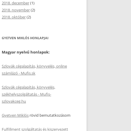
2018. december
(1)
2018. november
(2)
2018. október
(2)
GYETVEN MIKLÓS HONLAPJAI
Magyar nyelvű honlapok:
Szlovák cégalapítás, könyvelés, online
számlázó - Mufis.sk
Szlovák cégalapítás, könyvelés,
székhelyszolgáltatás - Mufis-
szlovakceg.hu
Gyetven Miklós
rövid bemutatkozásom
Fulfillment szolgáltatás és kiszervezett