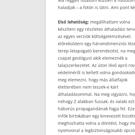
Ma reggeli futásom közben a földúton
haladjak – a fotón is látni. Ami pont 
Első lehetőség:
megállhattam volna
készíteni egy részletes áthaladási terv
az egyes verziók költségelemzésével,
előreküldeni egy háromdimenziós léz
terep-letapogató berendezést, na me
csapat geológust akik elemeznék a
talajszerkezetet. Az úton lévő apró ro
védelméről is kellett volna gondoskodn
meg elemezni, hogy más állatfajok
életterében nem teszek-e kárt
áthaladásommal. Na meg vigyázni, ho
nehogy Z alakban fussak, és valaki ezt
háborús propagandának fogja fel. Ez
infók birtokában egy kinevezett bizott
meghozhatta volna a döntést, hogy me
nyomvonal a legbiztonságosabb opci