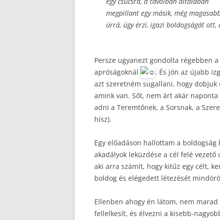
egy csúcsra, a távolban általában
megpillant egy másik, még magasabb 
úrrá, úgy érzi, igazi boldogságát ott
Persze ugyanezt gondolta régebben a m
apróságoknál
. És jön az újabb 
azt szeretném sugallani, hogy dobjuk 
amink van. Sőt, nem árt akár naponta
adni a Teremtőnek, a Sorsnak, a Szer
hisz).
Egy előadáson hallottam a boldogság k
akadályok leküzdése a cél felé vezető 
aki arra számít, hogy kitűz egy célt, k
boldog és elégedett létezését mindör
Ellenben ahogy én látom, nem marad m
fellelkesít, és élvezni a kisebb-nagyo