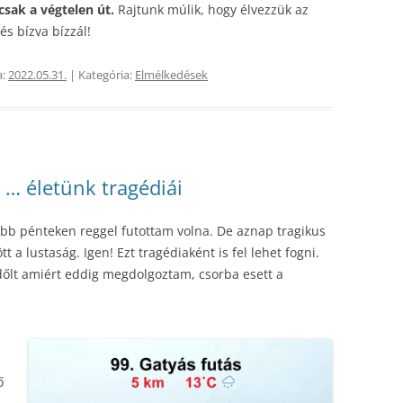
csak a végtelen út.
Rajtunk múlik, hogy élvezzük az
és bízva bízzál!
a:
2022.05.31.
| Kategória:
Elmélkedések
 … életünk tragédiái
óbb pénteken reggel futottam volna. De aznap tragikus
 a lustaság. Igen! Ezt tragédiaként is fel lehet fogni.
őlt amiért eddig megdolgoztam, csorba esett a
ő