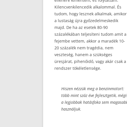
ellenére kimentem, és folytattam.
Kilencvenkilencedik alkalommal. És
tudom, hogy lesznek alkalmak, amikor
a lustaság újra győzedelmeskedik
majd. De ha az esetek 80-90
százalékában teljesíteni tudom amit a
fejembe vettem, akkor a maradék 10-
20 százalék nem tragédia, nem
veszteség, hanem a szükséges
üresjárat, pihenőidő, vagy akár csak a
rendszer tökéletlensége.
Hiszen nézzük meg a benzinmotort:
több mint száz éve fejlesztgetik, mégi
a legjobbak hatásfoka sem magasabb
használjuk.