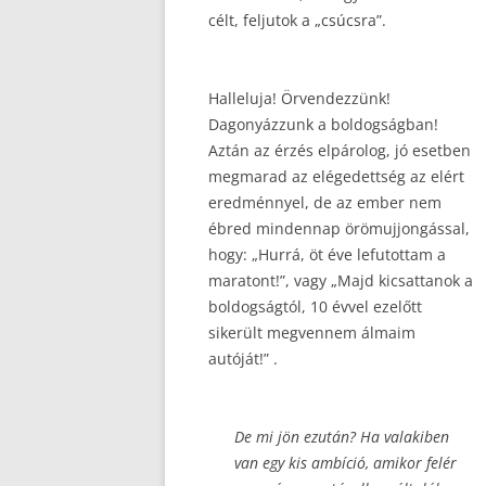
célt, feljutok a „csúcsra”.
Halleluja! Örvendezzünk!
Dagonyázzunk a boldogságban!
Aztán az érzés elpárolog, jó esetben
megmarad az elégedettség az elért
eredménnyel, de az ember nem
ébred mindennap örömujjongással,
hogy: „Hurrá, öt éve lefutottam a
maratont!”, vagy „Majd kicsattanok a
boldogságtól, 10 évvel ezelőtt
sikerült megvennem álmaim
autóját!” .
De mi jön ezután? Ha valakiben
van egy kis ambíció, amikor felér