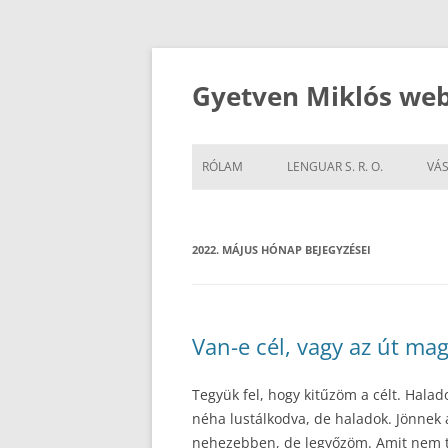
Kilépés
a
tartalomba
Gyetven Miklós web
RÓLAM
LENGUAR S. R. O.
VÁS
2022. MÁJUS
HÓNAP BEJEGYZÉSEI
Van-e cél, vagy az út mag
Tegyük fel, hogy kitűzöm a célt. Hala
néha lustálkodva, de haladok. Jönnek
nehezebben, de legyőzöm. Amit nem t