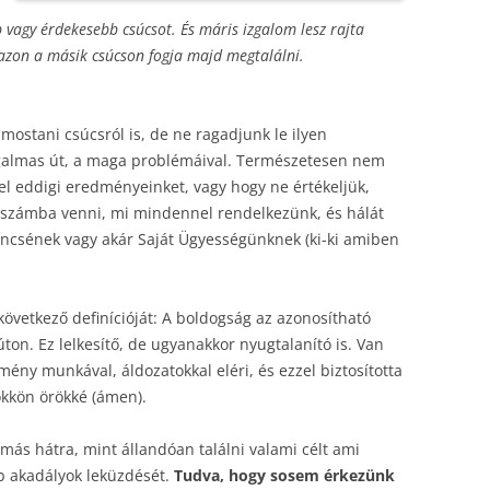
vagy érdekesebb csúcsot. És máris izgalom lesz rajta
, azon a másik csúcson fogja majd megtalálni.
ostani csúcsról is, de ne ragadjunk le ilyen
izgalmas út, a maga problémáival. Természetesen nem
el eddigi eredményeinket, vagy hogy ne értékeljük,
 számba venni, mi mindennel rendelkezünk, és hálát
encsének vagy akár Saját Ügyességünknek (ki-ki amiben
övetkező definícióját: A boldogság az azonosítható
úton. Ez lelkesítő, de ugyanakkor nyugtalanító is. Van
emény munkával, áldozatokkal eléri, és ezzel biztosította
ökkön örökké (ámen).
ás hátra, mint állandóan találni valami célt ami
bb akadályok leküzdését.
Tudva, hogy sosem érkezünk