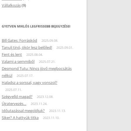
Vállalkozás
(9)
GYETVEN MIKLÓS LEGFRISSEBB BEJEGYZÉSEI
Bill Gates: Forráskód
2025.09.08.
Tanulj tinó, ökör lesz belőled!
2025.09.01.
Fent és lent
2025.08.04.
Valami a semmiből
2025.07.21.
Desmond Tutu: Nincs jövő megbocsátás
nélkül
2025.07.17.
Haladsz a sorssal, vagy vonszol?
2025.07.11.
Szégyelld magad?
2023.12.08.
Újratervezés…
2023.11.24.
Időutazással megoldjuk?
2023.11.13.
Siker? A hattyúk titka
2023.11.10.