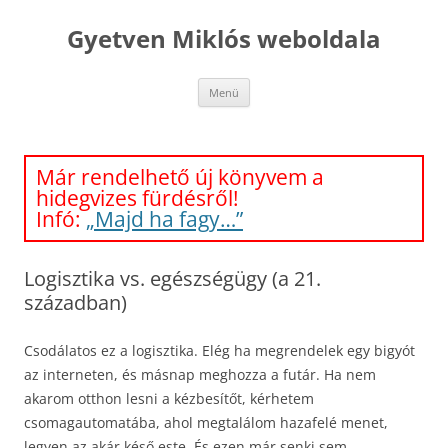
Kilépés
a
Gyetven Miklós weboldala
tartalomba
Menü
Már rendelhető új könyvem a
hidegvizes fürdésről!
Infó:
„Majd ha fagy…”
Logisztika vs. egészségügy (a 21.
században)
Csodálatos ez a logisztika. Elég ha megrendelek egy bigyót
az interneten, és másnap meghozza a futár. Ha nem
akarom otthon lesni a kézbesítőt, kérhetem
csomagautomatába, ahol megtalálom hazafelé menet,
legyen az akár késő este. És ezen már senki sem