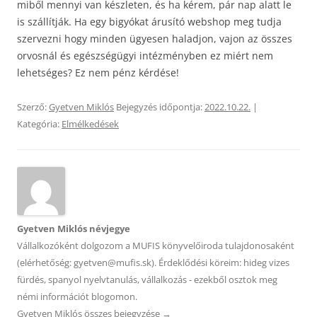
miből mennyi van készleten, és ha kérem, pár nap alatt le
is szállítják. Ha egy bigyókat árusító webshop meg tudja
szervezni hogy minden ügyesen haladjon, vajon az összes
orvosnál és egészségügyi intézményben ez miért nem
lehetséges? Ez nem pénz kérdése!
Szerző:
Gyetven Miklós
Bejegyzés időpontja:
2022.10.22.
|
Kategória:
Elmélkedések
Gyetven Miklós névjegye
Vállalkozóként dolgozom a MUFIS könyvelőiroda tulajdonosaként
(elérhetőség: gyetven@mufis.sk). Érdeklődési köreim: hideg vizes
fürdés, spanyol nyelvtanulás, vállalkozás - ezekből osztok meg
némi információt blogomon.
Gyetven Miklós összes bejegyzése
→