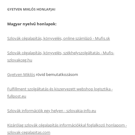
GYETVEN MIKLÓS HONLAPJAI
Magyar nyelvű honlapok:
Szlovák cégalapítás, könyvelés, online számlázó - Mufis.sk
Szlovák cégalapítás, könyvelés, székhelyszolgáltatás - Mufis-
szlovakceg.hu
Gyetven Miklós
rövid bemutatkozásom
Fulfillment szolgáltatás és kiszervezett webshop logisztika -
fullpost.eu
Szlovák információk egy helyen - szlovakia-info.eu
Kizárólag szlovák cégalapítás információkkal foglalkozó honlapom -
szlovak-cegalapitas.com