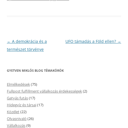
Bejegyzés
←
A demokrácia és a
UFO támadás a Föld ellen?
→
navigáció
természet törvénye
GYETVEN MIKLÓS BLOG TÉMAKÖRÖK
Elmélkedések
(75)
Fullpost fulfillment vállalkozás érdekességek
(2)
Gatyás futás
(17)
Hidegvíz és társai
(17)
Közélet
(22)
Olvasnivaló
(26)
Vállalkozás
(9)