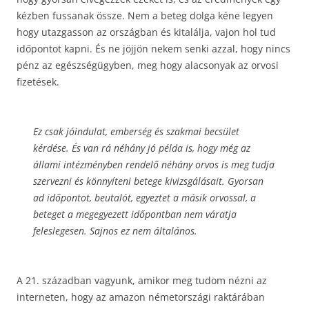
kézben fussanak össze. Nem a beteg dolga kéne legyen
hogy utazgasson az országban és kitalálja, vajon hol tud
időpontot kapni. És ne jöjjön nekem senki azzal, hogy nincs
pénz az egészségügyben, meg hogy alacsonyak az orvosi
fizetések.
Ez csak jóindulat, emberség és szakmai becsület
kérdése. És van rá néhány jó példa is, hogy még az
állami intézményben rendelő néhány orvos is meg tudja
szervezni és könnyíteni betege kivizsgálásait. Gyorsan
ad időpontot, beutalót, egyeztet a másik orvossal, a
beteget a megegyezett időpontban nem váratja
feleslegesen. Sajnos ez nem általános.
A 21. században vagyunk, amikor meg tudom nézni az
interneten, hogy az amazon németországi raktárában