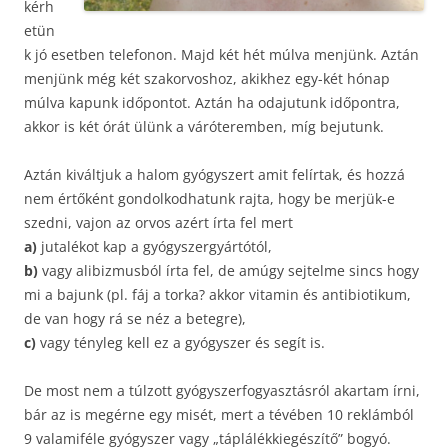
kérh
etün
k jó esetben telefonon. Majd két hét múlva menjünk. Aztán
menjünk még két szakorvoshoz, akikhez egy-két hónap
múlva kapunk időpontot. Aztán ha odajutunk időpontra,
akkor is két órát ülünk a váróteremben, míg bejutunk.
Aztán kiváltjuk a halom gyógyszert amit felírtak, és hozzá
nem értőként gondolkodhatunk rajta, hogy be merjük-e
szedni, vajon az orvos azért írta fel mert
a)
jutalékot kap a gyógyszergyártótól,
b)
vagy alibizmusból írta fel, de amúgy sejtelme sincs hogy
mi a bajunk (pl. fáj a torka? akkor vitamin és antibiotikum,
de van hogy rá se néz a betegre),
c)
vagy tényleg kell ez a gyógyszer és segít is.
De most nem a túlzott gyógyszerfogyasztásról akartam írni,
bár az is megérne egy misét, mert a tévében 10 reklámból
9 valamiféle gyógyszer vagy „táplálékkiegészítő” bogyó.