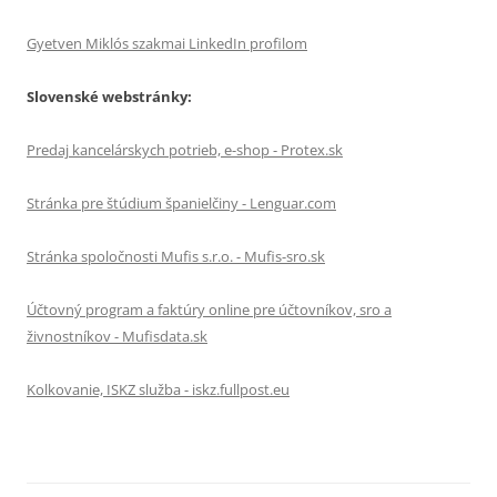
Gyetven Miklós szakmai LinkedIn profilom
Slovenské webstránky:
Predaj kancelárskych potrieb, e-shop - Protex.sk
Stránka pre štúdium španielčiny - Lenguar.com
Stránka spoločnosti Mufis s.r.o. - Mufis-sro.sk
Účtovný program a faktúry online pre účtovníkov, sro a
živnostníkov - Mufisdata.sk
Kolkovanie, ISKZ služba - iskz.fullpost.eu