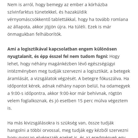
Nem is arról, hogy bemegy az ember a kórházba
szívinfarktus tünetekkel, és hazaküldik
vérnyomáscsökkentő tablettákkal, hogy ha tovább romlana
az állapota, akkor jöjjön újra. Ha túléli. Ezek is már
önmagukban felháborítók.
Ami a logisztikával kapcsolatban engem különösen
nyugtalanít, és épp ésszel fel nem tudom fogni:
Hogy
lehet, hogy néhány magánkézben lévő egészségügyi
intézményben meg tudják szervezni a logisztikát, a betegek
áramlását, a vizsgálatok végzését. A betegre fókuszálva. Ha
időpontot kérek, adnak néhány napon belül, ha odamegyek
a 9:00-s időpontra, akkor 9:00-kor már behívnak, rögtön
velem foglalkoznak, és jó esetben 15 perc múlva végeztem
is.
Ha más kivizsgálásokra is szükség van, össze tudják
hangolni a többi orvossal, meg tudják egy kézből szervezni
hogy gyorsan elvégezzék ezeket is, és az eredmények egy