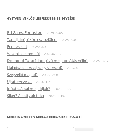
GYETVEN MIKLÓS LEGFRISSEBB BEJEGYZÉSEI
Bill Gates: Forráskód
2025.09.08.
Tanulj tinó, ökör lesz belőled!
2025.09.01.
Fent és lent
2025.08.04.
Valami a semmiből
2025.07.21.
Desmond Tutu: Nincs jövő megbocsátás nélkül
2025.07.17.
Haladsz a sorssal, vagy vonszol?
2025.07.11.
Szégyelld magad?
2023.12.08.
Újratervezés…
2023.11.24.
Időutazással megoldjuk?
2023.11.13.
Siker? A hattyúk titka
2023.11.10.
KERESÉS GYETVEN MIKLÓS BEJEGYZÉSEI KÖZÖTT
Keresés: