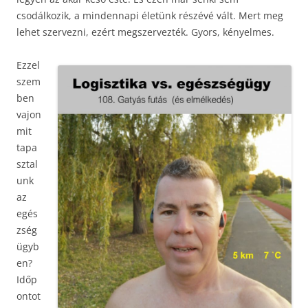
csodálkozik, a mindennapi életünk részévé vált. Mert meg
lehet szervezni, ezért megszervezték. Gyors, kényelmes.
Ezzel
szem
ben
vajon
mit
tapa
sztal
unk
az
egés
zség
ügyb
en?
Időp
ontot