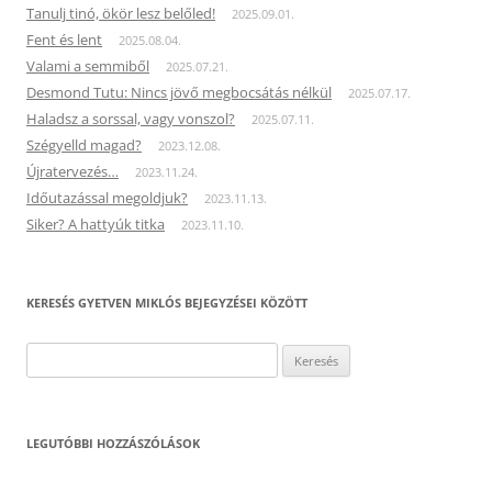
Tanulj tinó, ökör lesz belőled!
2025.09.01.
Fent és lent
2025.08.04.
Valami a semmiből
2025.07.21.
Desmond Tutu: Nincs jövő megbocsátás nélkül
2025.07.17.
Haladsz a sorssal, vagy vonszol?
2025.07.11.
Szégyelld magad?
2023.12.08.
Újratervezés…
2023.11.24.
Időutazással megoldjuk?
2023.11.13.
Siker? A hattyúk titka
2023.11.10.
KERESÉS GYETVEN MIKLÓS BEJEGYZÉSEI KÖZÖTT
Keresés:
LEGUTÓBBI HOZZÁSZÓLÁSOK