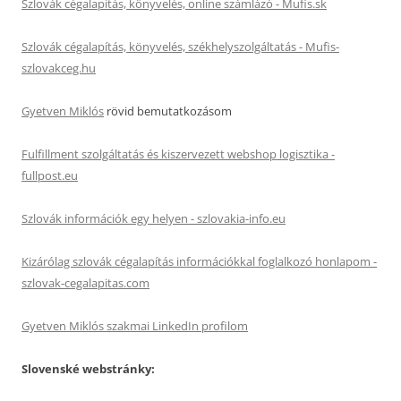
Szlovák cégalapítás, könyvelés, online számlázó - Mufis.sk
Szlovák cégalapítás, könyvelés, székhelyszolgáltatás - Mufis-
szlovakceg.hu
Gyetven Miklós
rövid bemutatkozásom
Fulfillment szolgáltatás és kiszervezett webshop logisztika -
fullpost.eu
Szlovák információk egy helyen - szlovakia-info.eu
Kizárólag szlovák cégalapítás információkkal foglalkozó honlapom -
szlovak-cegalapitas.com
Gyetven Miklós szakmai LinkedIn profilom
Slovenské webstránky: