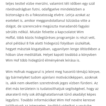
teljes testtel vízbe merülni, valamint téli időben egy szál
rövidnadrágban futni, odafigyelve mindeközben a
biztonságra és a fokozatosság elvére. Leírja azokat az
eseteket is, amikor meggondolatlanul túlzásba vitte a
dolgot, de szerencsére megúszta maradandó fagyási
sérülés nélkül. Miután felvette a kapcsolatot Wim
Hoffal, több közös hidegtűréses programján is részt vett,
ahol például 8 fok alatti hidegvizű folyóban úszkáltak,
hegyet másztak kisgatyában, ugyanilyen lenge öltözékben a
hóban ülve meditáltak. Helyet kapott továbbá a könyvben
Wim Hof több hidegtűrő élményének leírása is.
Wim Hofnak magyarul is jelent meg hasonló témájú könyve,
így bármelyiket tudom ajánlani motivációképpen, azoknak
is, akik nem okvetlen szeretnének jeges vízben fürdeni. Az
élet más területein is tudatosíthatjuk segítségével, hogy az
akaraterő mily sok áthághatatlannak tűnő akadályt képes
legyőzni. További információkat Wim Hof nevére keresve
találhatunk az interneten, továbbá videókat a youtube-