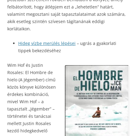
felbátorított, hogy átlépjem ezt a „lehetetlen” határt,
valamint megosztani saját tapasztalataimat azok számára,
akik esetleg szintén szívesen tágítanának eddigi
korlátaikon.
Hideg vízbe merülés lépései
– ugrás a gyakorlati
tippek bekezdéséhez
Wim Hof és Justin
Rosales: El Hombre de
hielo (A Jégember) című
közös könyve különösen
érdekes kombináció,
mivel Wim Hof – a
tapasztalt „Jégember” –
történetei és tanácsai
mellett Justin Rosales
kezdő hidegkedvelő