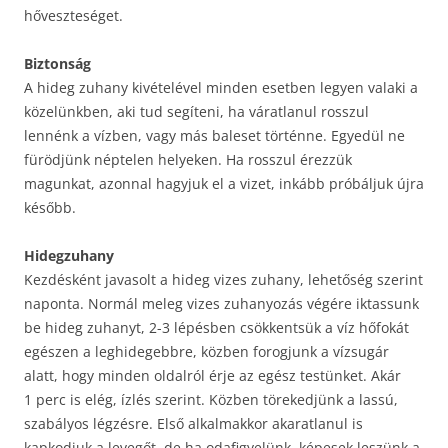
hőveszteséget.
Biztonság
A hideg zuhany kivételével minden esetben legyen valaki a
közelünkben, aki tud segíteni, ha váratlanul rosszul
lennénk a vízben, vagy más baleset történne. Egyedül ne
fürödjünk néptelen helyeken. Ha rosszul érezzük
magunkat, azonnal hagyjuk el a vizet, inkább próbáljuk újra
később.
Hidegzuhany
Kezdésként javasolt a hideg vizes zuhany, lehetőség szerint
naponta. Normál meleg vizes zuhanyozás végére iktassunk
be hideg zuhanyt, 2-3 lépésben csökkentsük a víz hőfokát
egészen a leghidegebbre, közben forogjunk a vízsugár
alatt, hogy minden oldalról érje az egész testünket. Akár
1 perc is elég, ízlés szerint. Közben törekedjünk a lassú,
szabályos légzésre. Első alkalmakkor akaratlanul is
kapkodjuk a levegőt, de ha odafigyelünk, képesek leszünk a