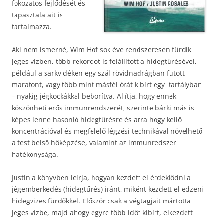
fokozatos fejlődését és
tapasztalatait is
tartalmazza.
Aki nem ismerné, Wim Hof sok éve rendszeresen fürdik
jeges vízben, több rekordot is felállított a hidegtűrésével,
például a sarkvidéken egy szál rövidnadrágban futott
maratont, vagy több mint másfél órát kibírt egy tartályban
– nyakig jégkockákkal beborítva. Állítja, hogy ennek
köszönheti erős immunrendszerét, szerinte bárki más is
képes lenne hasonló hidegtűrésre és arra hogy kellő
koncentrációval és megfelelő légzési technikával növelhető
a test belső hőképzése, valamint az immunredszer
hatékonysága.
Justin a könyvben leírja, hogyan kezdett el érdeklődni a
jégemberkedés (hidegtűrés) iránt, miként kezdett el edzeni
hidegvizes fürdőkkel. Először csak a végtagjait mártotta
jeges vízbe, majd ahogy egyre több időt kibírt, elkezdett