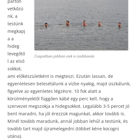
parton
vetkőzü
nk, a
testünk
megkapj
a a
hideg
levegőtő
Csapatban jobban esik a csobbanás
l az első
sokkot,
ami előkészületként is megteszi. Ezután lassan, de
egyenletesen belesétálunk a vízbe nyakig, majd úszkálunk,
figyelve az egyenletes légzésre. 10 fok alatt a
körülményektől függően kábé egy perc kell, hogy a
szervezet megszokja a hidegsokkot. Legalább 3-5 percet jó
bent maradni, ha jól érezzük magunkat, akkor tovább is.
Minél tovább maradunk, annál jobban lehűl a testünk, és
tovább tart majd újramelegedni (többet kéne kocogni
utána).