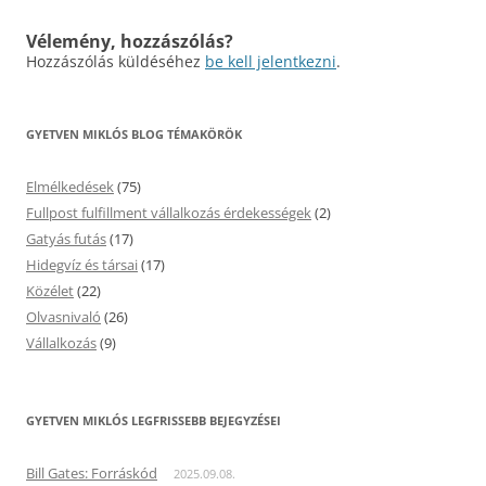
Vélemény, hozzászólás?
Hozzászólás küldéséhez
be kell jelentkezni
.
GYETVEN MIKLÓS BLOG TÉMAKÖRÖK
Elmélkedések
(75)
Fullpost fulfillment vállalkozás érdekességek
(2)
Gatyás futás
(17)
Hidegvíz és társai
(17)
Közélet
(22)
Olvasnivaló
(26)
Vállalkozás
(9)
GYETVEN MIKLÓS LEGFRISSEBB BEJEGYZÉSEI
Bill Gates: Forráskód
2025.09.08.