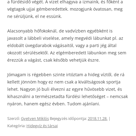
a fürdésidő végét. A vizet elhagyva a izmaink, és főként a
végtagok ujjai gémberedettek. mozogjunk óvatosan, meg
ne sérüljünk, el ne essünk.
Alacsonyabb hőfokoknál, de vadvízben egyébként is
javasolt a lábbeli viselése, amely megvédi lábunkat pl. az
eldobált üvegdarabok vágásaitól, vagy a parti jég által
okozott sérülésektől. Az elgémberedett lábunkon meg sem
érezzük a vágást, csak később vehetjük észre.
Jómagam is régebben szinte irtóztam a hideg víztől, de rá
kellett jönnöm hogy ez nem csak a kiváltságosok sportja
lehet. Nagyon jó buli élvezni az egyre hűvösebb vizet, és
kihasználni a természetadta fürdési lehetőséget – nemcsak
nyáron, hanem egész évben. Tudom ajánlani.
Szerző:
Gyetven Miklós
Bejegyzés időpontja:
2018.11.28.
|
Kategória:
Hidegvíz és társai