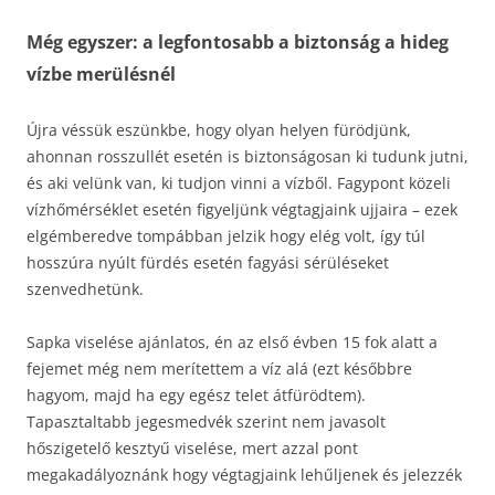
Még egyszer: a legfontosabb a biztonság a hideg
vízbe merülésnél
Újra véssük eszünkbe, hogy olyan helyen fürödjünk,
ahonnan rosszullét esetén is biztonságosan ki tudunk jutni,
és aki velünk van, ki tudjon vinni a vízből. Fagypont közeli
vízhőmérséklet esetén figyeljünk végtagjaink ujjaira – ezek
elgémberedve tompábban jelzik hogy elég volt, így túl
hosszúra nyúlt fürdés esetén fagyási sérüléseket
szenvedhetünk.
Sapka viselése ajánlatos, én az első évben 15 fok alatt a
fejemet még nem merítettem a víz alá (ezt későbbre
hagyom, majd ha egy egész telet átfürödtem).
Tapasztaltabb jegesmedvék szerint nem javasolt
hőszigetelő kesztyű viselése, mert azzal pont
megakadályoznánk hogy végtagjaink lehűljenek és jelezzék