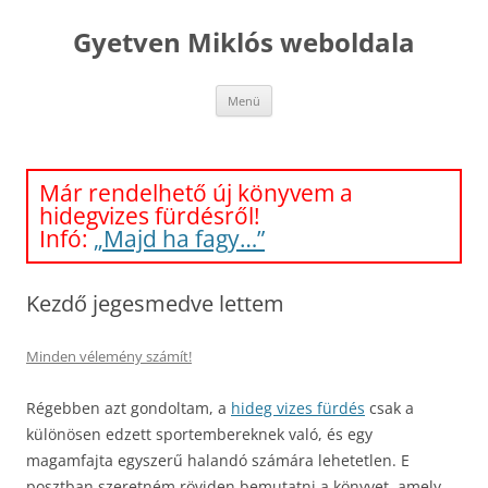
Kilépés
a
Gyetven Miklós weboldala
tartalomba
Menü
Már rendelhető új könyvem a
hidegvizes fürdésről!
Infó:
„Majd ha fagy…”
Kezdő jegesmedve lettem
Minden vélemény számít!
Régebben azt gondoltam, a
hideg vizes fürdés
csak a
különösen edzett sportembereknek való, és egy
magamfajta egyszerű halandó számára lehetetlen. E
posztban szeretném röviden bemutatni a könyvet, amely