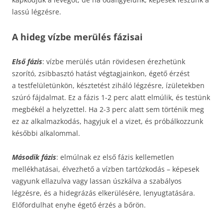
lassú légzésre.
A hideg vízbe merülés fázisai
Első fázis
: vízbe merülés után rövidesen érezhetünk
szorító, zsibbasztó hatást végtagjainkon, égető érzést
a testfelületünkön, késztetést ziháló légzésre, ízületekben
szúró fájdalmat. Ez a fázis 1-2 perc alatt elmúlik, és testünk
megbékél a helyzettel. Ha 2-3 perc alatt sem történik meg
ez az alkalmazkodás, hagyjuk el a vizet, és próbálkozzunk
későbbi alkalommal.
Második fázis
: elmúlnak ez első fázis kellemetlen
mellékhatásai, élvezhető a vízben tartózkodás – képesek
vagyunk ellazulva vagy lassan úszkálva a szabályos
légzésre, és a hidegrázás elkerülésére, lenyugtatására.
Előfordulhat enyhe égető érzés a bőrön.