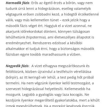
Harmadik fázis
: Erős az égető érzés a bőrön, vagy nem
tudunk úrrá lenni a hidegrázáson, esetleg valamelyik
végtagunk erősen zsibbadni kezd, a hidegtől érzéketlenné
válik, vagy más kellemetlen tünet – ezek jelzik hogy a
második fázis véget ért. Hagyjuk el a vizet azonnal, ne
akarjunk időrekordokat dönteni, könnyen túlságosan
lehűlhetünk (hipotermia), ami életveszélyes állapotot is
eredményezhet. Rendszeres edzéssel a későbbi
alkalmakkor el tudjuk érni, hogy a biztonságos második
fázisban egyre tovább maradhassunk a vízben.
Negyedik fázis
: A vizet elhagyva megszárítkozunk és
felöltözünk, közben újraindul a testfelszín vérellátása
(bőrpír), az itt keringő vér lehűl, a test pedig hőt próbál
termelni. Ha nem végzünk ilyenkor kellő testmozgást, a
szervezet hidegrázással helyettesíti. Kellemesebb ha
mozgunk. Legjobb a gyaloglás vagy laza kocogás. Ne
kezdjünk ilyenkor megerőltető gyakorlatokba, mert a kihűlt
izmok megsérülhetnek. Ha a mozgást kevésnek érezzük,