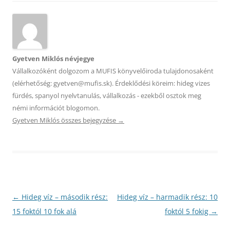
Gyetven Miklós névjegye
Vállalkozóként dolgozom a MUFIS könyvelőiroda tulajdonosaként
(elérhetőség: gyetven@mufis.sk). Érdeklődési köreim: hideg vizes
fürdés, spanyol nyelvtanulás, vállalkozás - ezekből osztok meg
némi információt blogomon.
Gyetven Miklós összes bejegyzése
→
Bejegyzés
←
Hideg víz – második rész:
Hideg víz – harmadik rész: 10
navigáció
15 foktól 10 fok alá
foktól 5 fokig
→