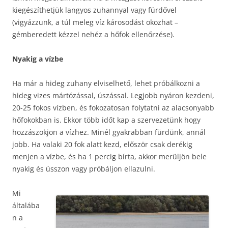
kiegészíthetjük langyos zuhannyal vagy fürdővel
(vigyázzunk, a túl meleg víz károsodást okozhat –
gémberedett kézzel nehéz a hőfok ellenőrzése).
Nyakig a vízbe
Ha már a hideg zuhany elviselhető, lehet próbálkozni a
hideg vizes mártózással, úszással. Legjobb nyáron kezdeni,
20-25 fokos vízben, és fokozatosan folytatni az alacsonyabb
hőfokokban is. Ekkor több időt kap a szervezetünk hogy
hozzászokjon a vízhez. Minél gyakrabban fürdünk, annál
jobb. Ha valaki 20 fok alatt kezd, először csak derékig
menjen a vízbe, és ha 1 percig bírta, akkor merüljön bele
nyakig és ússzon vagy próbáljon ellazulni.
Mi
általába
n a