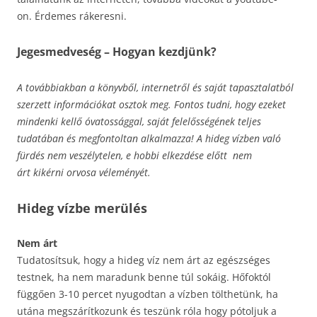
on. Érdemes rákeresni.
Jegesmedveség – Hogyan kezdjünk?
A továbbiakban a könyvből, internetről és saját tapasztalatból
szerzett információkat osztok meg. Fontos tudni, hogy ezeket
mindenki kellő óvatossággal, saját felelősségének teljes
tudatában és megfontoltan alkalmazza! A hideg vízben való
fürdés nem veszélytelen, e hobbi elkezdése előtt nem
árt kikérni orvosa véleményét.
Hideg vízbe merülés
Nem árt
Tudatosítsuk, hogy a hideg víz nem árt az egészséges
testnek, ha nem maradunk benne túl sokáig. Hőfoktól
függően 3-10 percet nyugodtan a vízben tölthetünk, ha
utána megszárítkozunk és teszünk róla hogy pótoljuk a