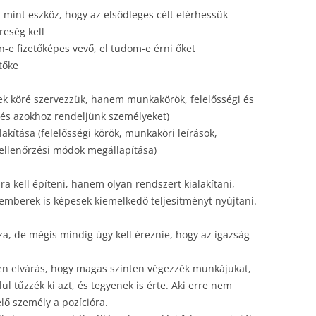
, mint eszköz, hogy az elsődleges célt elérhessük
reség kell
an-e fizetőképes vevő, el tudom-e érni őket
tőke
k köré szervezzük, hanem munkakörök, felelősségi és
, és azokhoz rendeljünk személyeket)
akítása (felelősségi körök, munkaköri leírások,
ellenőrzési módok megállapítása)
 kell építeni, hanem olyan rendszert kialakítani,
mberek is képesek kiemelkedő teljesítményt nyújtani.
a, de mégis mindig úgy kell éreznie, hogy az igazság
en elvárás, hogy magas szinten végezzék munkájukat,
ul tűzzék ki azt, és tegyenek is érte. Aki erre nem
lő személy a pozícióra.