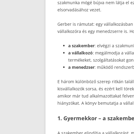
szakmunka mögé bújva nem látja el ez
elsorvadásához vezet.
Gerber is rámutat: egy vállalkozásb
vállalkozóra és egy menedzserre is. 
a szakember
: elvégzi a szakmunk
a vállalkozó
: megálmodja a válla
termékeket, szolgáltatásokat gon
a menedzser
: működő rendszerbe
E három különböző szerep ritkán talál
kisvállalkozók sorsa, és ezért kell tö
amikor már tud alkalmazottakat felven
hiányzókat. A könyv bemutatja a vállal
1. Gyermekkor – a szakembe
A szakember elindítja a vállalkozást, m