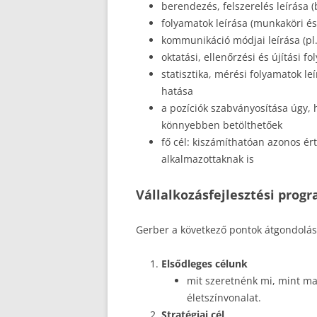
berendezés, felszerelés leírása 
folyamatok leírása (munkaköri és
kommunikáció módjai leírása (pl.
oktatási, ellenőrzési és újítási f
statisztika, mérési folyamatok le
hatása
a pozíciók szabványosítása úgy, 
könnyebben betölthetőek
fő cél: kiszámíthatóan azonos ér
alkalmazottaknak is
Vállalkozásfejlesztési prog
Gerber a következő pontok átgondolását
Elsődleges célunk
mit szeretnénk mi, mint ma
életszínvonalat.
Stratégiai cél