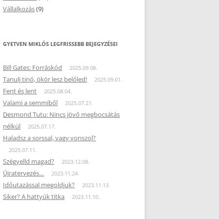
Vállalkozás
(9)
GYETVEN MIKLÓS LEGFRISSEBB BEJEGYZÉSEI
Bill Gates: Forráskód
2025.09.08.
Tanulj tinó, ökör lesz belőled!
2025.09.01.
Fent és lent
2025.08.04.
Valami a semmiből
2025.07.21.
Desmond Tutu: Nincs jövő megbocsátás
nélkül
2025.07.17.
Haladsz a sorssal, vagy vonszol?
2025.07.11.
Szégyelld magad?
2023.12.08.
Újratervezés…
2023.11.24.
Időutazással megoldjuk?
2023.11.13.
Siker? A hattyúk titka
2023.11.10.