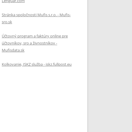
Lenguar.com
Stránka spoločnosti Mufis s.r.o. - Mufis-
sro.sk
Účtovný program a faktúry online pre
účtovníkov, sro a živnostníkov -
Mufisdata.sk
Kolkovanie, ISKZ služba - iskz.fullpost.eu