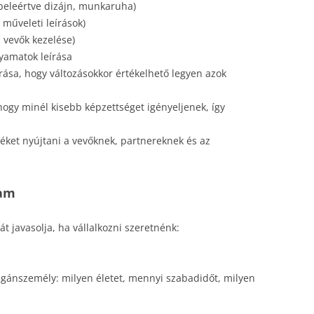
(beleértve dizájn, munkaruha)
 műveleti leírások)
 vevők kezelése)
olyamatok leírása
írása, hogy változásokkor értékelhető legyen azok
hogy minél kisebb képzettséget igényeljenek, így
téket nyújtani a vevőknek, partnereknek és az
ram
 javasolja, ha vállalkozni szeretnénk:
gánszemély: milyen életet, mennyi szabadidőt, milyen