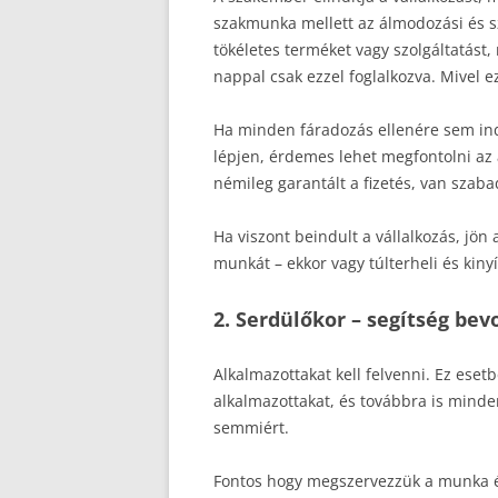
szakmunka mellett az álmodozási és sz
tökéletes terméket vagy szolgáltatást, 
nappal csak ezzel foglalkozva. Mivel 
Ha minden fáradozás ellenére sem ind
lépjen, érdemes lehet megfontolni az a
némileg garantált a fizetés, van szab
Ha viszont beindult a vállalkozás, jö
munkát – ekkor vagy túlterheli és kinyí
2. Serdülőkor – segítség be
Alkalmazottakat kell felvenni. Ez eset
alkalmazottakat, és továbbra is minde
semmiért.
Fontos hogy megszervezzük a munka és 