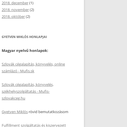
2018. december
(1)
2018. november
(2)
2018. október
(2)
GYETVEN MIKLÓS HONLAPJAI
Magyar nyelvű honlapok:
Szlovák cégalapítás, könyvelés, online
számlázó - Mufis.sk
Szlovák cégalapítás, könyvelés,
székhelyszolgáltatás - Mufis-
szlovakceg.hu
Gyetven Miklós
rövid bemutatkozásom
Fulfillment szolgáltatás és kiszervezett