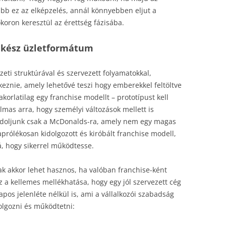
sabb ez az elképzelés, annál könnyebben eljut a
koron keresztül az érettség fázisába.
rakész üzletformátum
zeti struktúrával és szervezett folyamatokkal,
eznie, amely lehetővé teszi hogy emberekkel feltöltve
orlatilag egy franchise modellt – prototípust kell
almas arra, hogy személyi változások mellett is
ndoljunk csak a McDonalds-ra, amely nem egy magas
 aprólékosan kidolgozott és kiróbált franchise modell,
á, hogy sikerrel működtesse.
ak akkor lehet hasznos, ha valóban franchise-ként
z a kellemes mellékhatása, hogy egy jól szervezett cég
s jelenléte nélkül is, ami a vállalkozói szabadság
idolgozni és működtetni: