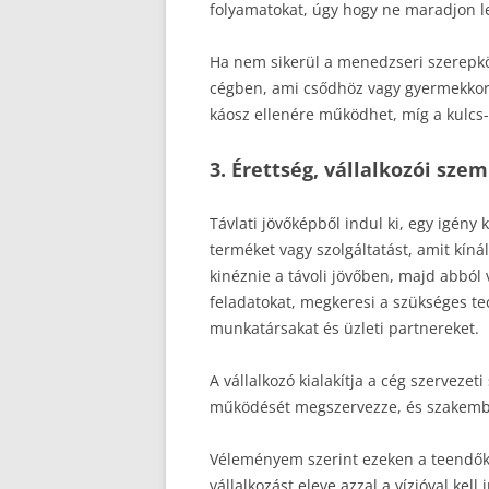
folyamatokat, úgy hogy ne maradjon le
Ha nem sikerül a menedzseri szerepkör
cégben, ami csődhöz vagy gyermekkorb
káosz ellenére működhet, míg a kulcs-
3. Érettség, vállalkozói sze
Távlati jövőképből indul ki, egy igény
terméket vagy szolgáltatást, amit kín
kinéznie a távoli jövőben, majd abból 
feladatokat, megkeresi a szükséges te
munkatársakat és üzleti partnereket.
A vállalkozó kialakítja a cég szerveze
működését megszervezze, és szakembe
Véleményem szerint ezeken a teendőkön
vállalkozást eleve azzal a vízióval ke