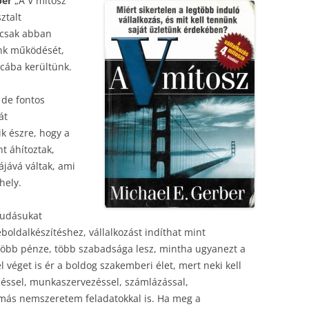
ber
„A V mítosz”
ztalt
 csak abban
unk működését,
tcába kerültünk.
 de fontos
át
k észre, hogy a
t áhítoztak,
ájává váltak, ami
hely.
tudásukat
eboldalkészítéshez, vállalkozást indíthat mint
több pénze, több szabadsága lesz, mintha ugyanezt a
véget is ér a boldog szakemberi élet, mert neki kell
zéssel, munkaszervezéssel, számlázással,
más nemszeretem feladatokkal is. Ha meg a