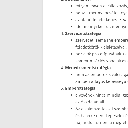
milyen legyen a vállalkozás
pénz – mennyi bevétel, nye
az alapötlet életképes-e, v
idő mennyi kell rá, mennyi 
Szervezetstratégia
szervezeti séma (ne embere
feladatkörök kialakításával
pozíciók prototípusának kial
kommunikációs vonalak és 
Menedzsmentstratégia
nem az emberek kiválóságára
amiben átlagos képességű e
Emberstratégia
a vevőnek nincs mindig igaz
az ő oldalán áll.
Az alkalmazottakkal szemb
és ha erre nem képesek, cél
hajlandó, az nem a megfele