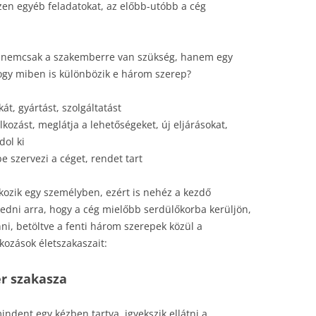
en egyéb feladatokat, az előbb-utóbb a cég
an nemcsak a szakemberre van szükség, hanem egy
Hogy miben is különbözik e három szerep?
át, gyártást, szolgáltatást
lkozást, meglátja a lehetőségeket, új eljárásokat,
dol ki
 szervezi a céget, rendet tart
kozik egy személyben, ezért is nehéz a kezdő
rekedni arra, hogy a cég mielőbb serdülőkorba kerüljön,
ni, betöltve a fenti három szerepek közül a
kozások életszakaszait:
r szakasza
indent egy kézben tartva, igyekszik ellátni a