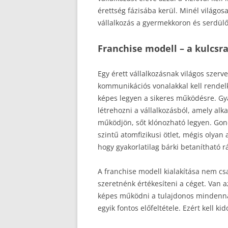
érettség fázisába kerül. Minél világo
vállalkozás a gyermekkoron és serdülő
Franchise modell – a kulcs
Egy érett vállalkozásnak világos szerve
kommunikációs vonalakkal kell rendelk
képes legyen a sikeres működésre. Gyak
létrehozni a vállalkozásból, amely alk
működjön, sőt klónozható legyen. Go
szintű atomfizikusi ötlet, mégis olyan
hogy gyakorlatilag bárki betanítható r
A franchise modell kialakítása nem cs
szeretnénk értékesíteni a céget. Van a
képes működni a tulajdonos mindennapo
egyik fontos előfeltétele. Ezért kell k