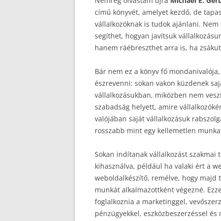
Nemrég olvastam újra
Michael E. Ger
című könyvét, amelyet kezdő, de tapas
vállalkozóknak is tudok ajánlani. Nem
segíthet, hogyan javítsuk vállalkozás
hanem ráébreszthet arra is, ha zsáku
Bár nem ez a könyv fő mondanivalója,
észrevenni: sokan vakon küzdenek saj
vállalkozásukban, miközben nem veszi
szabadság helyett, amire vállalkozókén
valójában saját vállalkozásuk rabszolg
rosszabb mint egy kellemetlen munka
Sokan indítanak vállalkozást szakmai 
kihasználva, például ha valaki ért a w
weboldalkészítő, remélve, hogy majd 
munkát alkalmazottként végezné. Ezzel 
foglalkoznia a marketinggel, vevőszer
pénzügyekkel, eszközbeszerzéssel és 