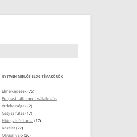
GYETVEN MIKLÓS BLOG TÉMAKÖRÖK
Elmélkedések
(75)
Fullpost fulfillment vállalkozás
érdekességek
(2)
Gatyás futás
(17)
Hidegvíz és társai
(17)
Közélet
(22)
Olvasnivaló
(26)