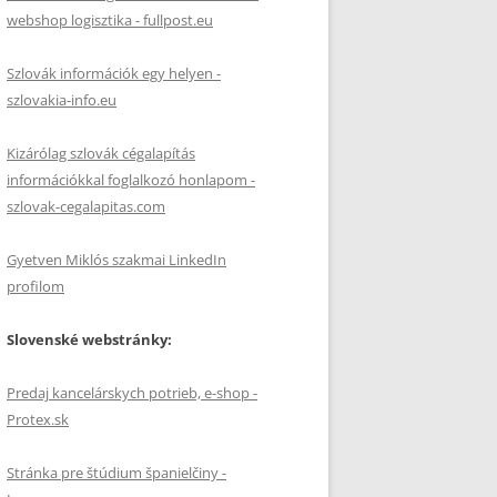
webshop logisztika - fullpost.eu
Szlovák információk egy helyen -
szlovakia-info.eu
Kizárólag szlovák cégalapítás
információkkal foglalkozó honlapom -
szlovak-cegalapitas.com
Gyetven Miklós szakmai LinkedIn
profilom
Slovenské webstránky:
Predaj kancelárskych potrieb, e-shop -
Protex.sk
Stránka pre štúdium španielčiny -