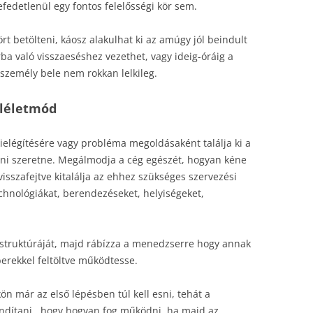
fedetlenül egy fontos felelősségi kör sem.
t betölteni, káosz alakulhat ki az amúgy jól beindult
a való visszaeséshez vezethet, vagy ideig-óráig a
személy bele nem rokkan lelkileg.
mléletmód
 kielégítésére vagy probléma megoldásaként találja ki a
álni szeretne. Megálmodja a cég egészét, hogyan kéne
visszafejtve kitalálja az ehhez szükséges szervezési
chnológiákat, berendezéseket, helyiségeket,
ti struktúráját, majd rábízza a menedzserre hogy annak
rekkel feltöltve működtesse.
 már az első lépésben túl kell esni, tehát a
ll indítani, hogy hogyan fog működni, ha majd az