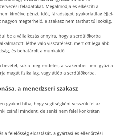
ervezési feladatokat. Megálmodja és elkészíti a
nem kímélve pénzt, időt, fáradságot, gyakorlatilag éjjel-
ez nagyon megterhelő, e szakasz nem tarthat túl sokáig.
ul be a vállalkozás annyira, hogy a serdülőkorba
lkalmazotti létbe való visszatérést, mert ott legalább
adság, és behatárolt a munkaidő.
n a bevétel, sok a megrendelés, a szakember nem győzi a
rja magát fizikailag, vagy átlép a serdülőkorba.
vonása, a menedzseri szakasz
ben gyakori hiba, hogy segítségként vesszük fel az
nki csinál mindent, de senki nem felel konkrétan
a felelősség elosztását, a gyártási és ellenőrzési