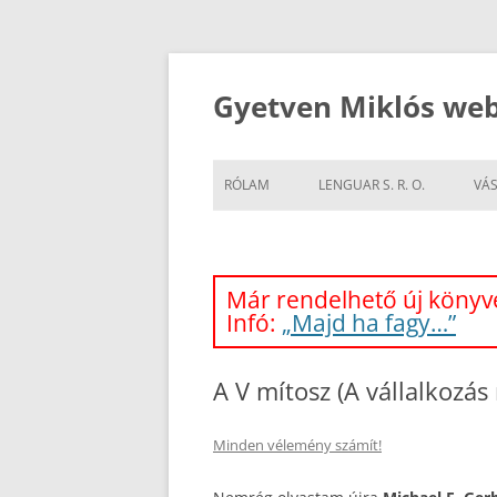
Kilépés
a
tartalomba
Gyetven Miklós web
RÓLAM
LENGUAR S. R. O.
VÁS
Már rendelhető új könyve
Infó:
„Majd ha fagy…”
A V mítosz (A vállalkozás
Minden vélemény számít!