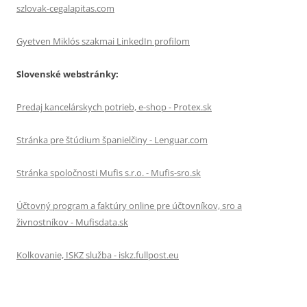
szlovak-cegalapitas.com
Gyetven Miklós szakmai LinkedIn profilom
Slovenské webstránky:
Predaj kancelárskych potrieb, e-shop - Protex.sk
Stránka pre štúdium španielčiny - Lenguar.com
Stránka spoločnosti Mufis s.r.o. - Mufis-sro.sk
Účtovný program a faktúry online pre účtovníkov, sro a
živnostníkov - Mufisdata.sk
Kolkovanie, ISKZ služba - iskz.fullpost.eu