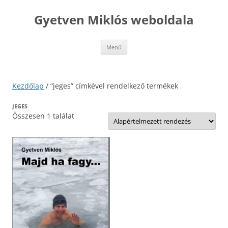
Kilépés
a
Gyetven Miklós weboldala
tartalomba
Menü
Kezdőlap
/ “jeges” címkével rendelkező termékek
JEGES
Összesen 1 találat