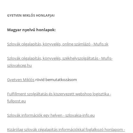
GYETVEN MIKLÓS HONLAPJAI
Magyar nyelvű honlapok:
Szlovák cégalapítás, könyvelés, online számlázó - Mufis.sk
Szlovák cégalapítás, könyvelés, székhelyszolgáltatás - Mufis-
szlovakceg.hu
Gyetven Miklós
rövid bemutatkozásom
Fulfillment szolgáltatás és kiszervezett webshop logisztika -
fullpost.eu
Szlovák információk egy helyen - szlovakia-info.eu
Kizárólag szlovák cégalapítás információkkal foglalkozó honlapom -