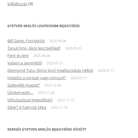
Vállalkozás
(9)
GYETVEN MIKLÓS LEGFRISSEBB BEJEGYZÉSEI
Bill Gates: Forráskód
2025.09.08.
Tanulj tinó, ökör lesz belőled!
2025.09.01.
Fent és lent
2025.08.04.
Valami a semmiből
2025.07.21.
Desmond Tutu: Nincs jövő megbocsátás nélkül
2025.07.17.
Haladsz a sorssal, vagy vonszol?
2025.07.11.
Szégyelld magad?
2023.12.08.
Újratervezés…
2023.11.24.
Időutazással megoldjuk?
2023.11.13.
Siker? A hattyúk titka
2023.11.10.
KERESÉS GYETVEN MIKLÓS BEJEGYZÉSEI KÖZÖTT