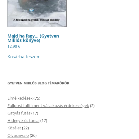
Majd ha fagy… (Gyetven
Miklós könyve)
12,90
€
Kosárba teszem
GYETVEN MIKLÓS BLOG TÉMAKÖRÖK
Elmélkedések
(75)
Fullpost fulfillment vállalkozás érdekességek
(2)
Gatyás futás
(17)
Hidegvíz és társai
(17)
Közélet
(22)
Olvasnivaló
(26)