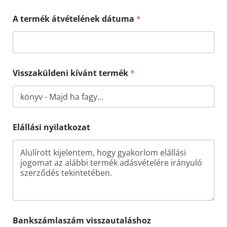
A termék átvételének dátuma
*
Visszaküldeni kívánt termék
*
*
Elállási nyilatkozat
t
e
r
m
é
k
k
í
v
á
Bankszámlaszám visszautaláshoz
n