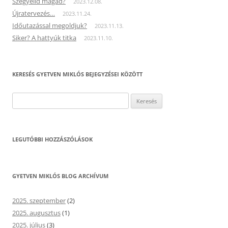
Szégyelld magad?
2023.12.08.
Újratervezés…
2023.11.24.
Időutazással megoldjuk?
2023.11.13.
Siker? A hattyúk titka
2023.11.10.
KERESÉS GYETVEN MIKLÓS BEJEGYZÉSEI KÖZÖTT
Keresés:
LEGUTÓBBI HOZZÁSZÓLÁSOK
GYETVEN MIKLÓS BLOG ARCHÍVUM
2025. szeptember
(2)
2025. augusztus
(1)
2025. július
(3)