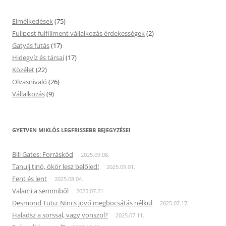
Elmélkedések
(75)
Fullpost fulfillment vállalkozás érdekességek
(2)
Gatyás futás
(17)
Hidegvíz és társai
(17)
Közélet
(22)
Olvasnivaló
(26)
Vállalkozás
(9)
GYETVEN MIKLÓS LEGFRISSEBB BEJEGYZÉSEI
Bill Gates: Forráskód
2025.09.08.
Tanulj tinó, ökör lesz belőled!
2025.09.01.
Fent és lent
2025.08.04.
Valami a semmiből
2025.07.21.
Desmond Tutu: Nincs jövő megbocsátás nélkül
2025.07.17.
Haladsz a sorssal, vagy vonszol?
2025.07.11.