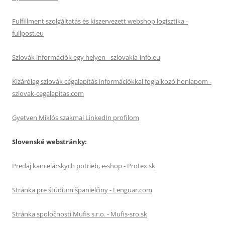
Fulfillment szolgáltatás és kiszervezett webshop logisztika -
fullpost.eu
Szlovák információk egy helyen - szlovakia-info.eu
Kizárólag szlovák cégalapítás információkkal foglalkozó honlapom -
szlovak-cegalapitas.com
Gyetven Miklós szakmai LinkedIn profilom
Slovenské webstránky:
Predaj kancelárskych potrieb, e-shop - Protex.sk
Stránka pre štúdium španielčiny - Lenguar.com
Stránka spoločnosti Mufis s.r.o. - Mufis-sro.sk