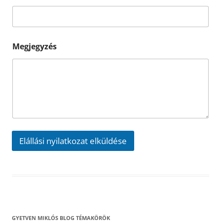
t
Megjegyzés
Elállási nyilatkozat elküldése
GYETVEN MIKLÓS BLOG TÉMAKÖRÖK