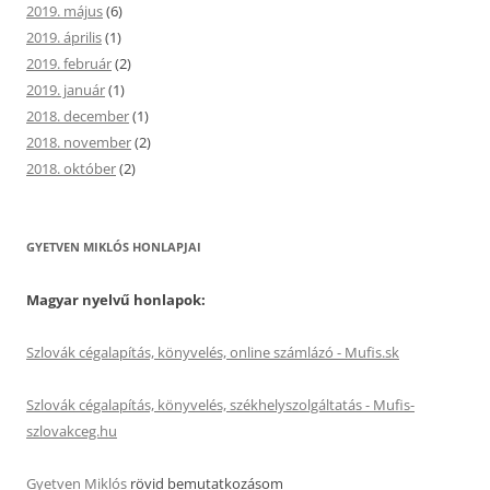
2019. május
(6)
2019. április
(1)
2019. február
(2)
2019. január
(1)
2018. december
(1)
2018. november
(2)
2018. október
(2)
GYETVEN MIKLÓS HONLAPJAI
Magyar nyelvű honlapok:
Szlovák cégalapítás, könyvelés, online számlázó - Mufis.sk
Szlovák cégalapítás, könyvelés, székhelyszolgáltatás - Mufis-
szlovakceg.hu
Gyetven Miklós
rövid bemutatkozásom