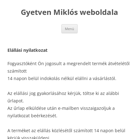
Kilépés
a
Gyetven Miklós weboldala
tartalomba
Menü
Elállási nyilatkozat
Fogyasztóként Ön jogosult a megrendelt termék átvételétől
számított
14 napon belül indokolás nélkül elállni a vásárlástól.
Az elállási jog gyakorlásához kérjük, töltse ki az alábbi
űrlapot.
Az űrlap elküldése után e-mailben visszaigazoljuk a
nyilatkozat beérkezését.
A terméket az elállás közlésétől számított 14 napon belül
kérjük visszaküldeni.