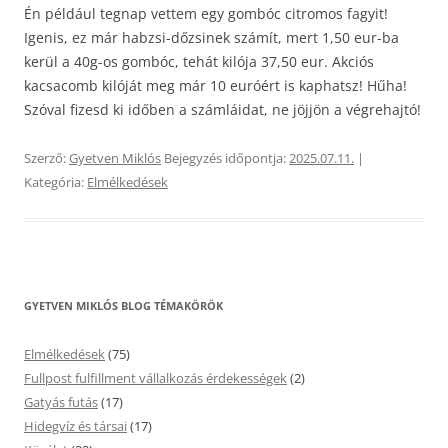
Én például tegnap vettem egy gombóc citromos fagyit!
Igenis, ez már habzsi-dőzsinek számít, mert 1,50 eur-ba
kerül a 40g-os gombóc, tehát kilója 37,50 eur. Akciós
kacsacomb kilóját meg már 10 euróért is kaphatsz! Hűha!
Szóval fizesd ki időben a számláidat, ne jöjjön a végrehajtó!
Szerző:
Gyetven Miklós
Bejegyzés időpontja:
2025.07.11.
|
Kategória:
Elmélkedések
GYETVEN MIKLÓS BLOG TÉMAKÖRÖK
Elmélkedések
(75)
Fullpost fulfillment vállalkozás érdekességek
(2)
Gatyás futás
(17)
Hidegvíz és társai
(17)