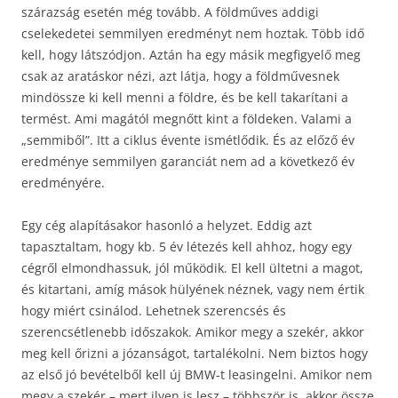
szárazság esetén még tovább. A földműves addigi
cselekedetei semmilyen eredményt nem hoztak. Több idő
kell, hogy látszódjon. Aztán ha egy másik megfigyelő meg
csak az aratáskor nézi, azt látja, hogy a földművesnek
mindössze ki kell menni a földre, és be kell takarítani a
termést. Ami magától megnőtt kint a földeken. Valami a
„semmiből”. Itt a ciklus évente ismétlődik. És az előző év
eredménye semmilyen garanciát nem ad a következő év
eredményére.
Egy cég alapításakor hasonló a helyzet. Eddig azt
tapasztaltam, hogy kb. 5 év létezés kell ahhoz, hogy egy
cégről elmondhassuk, jól működik. El kell ültetni a magot,
és kitartani, amíg mások hülyének néznek, vagy nem értik
hogy miért csinálod. Lehetnek szerencsés és
szerencsétlenebb időszakok. Amikor megy a szekér, akkor
meg kell őrizni a józanságot, tartalékolni. Nem biztos hogy
az első jó bevételből kell új BMW-t leasingelni. Amikor nem
megy a szekér – mert ilyen is lesz – többször is, akkor össze