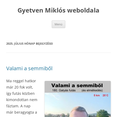
Kilépés
a
Gyetven Miklós weboldala
tartalomba
Menü
2025. JÚLIUS
HÓNAP BEJEGYZÉSEI
Valami a semmiből
Ma reggel hatkor
már 20 fok volt,
így futás közben
kimondottan nem
fáztam. A nap
már beragyogta a