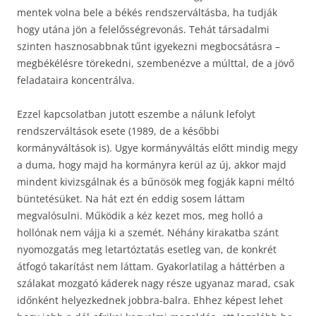
mentek volna bele a békés rendszerváltásba, ha tudják
hogy utána jön a felelősségrevonás. Tehát társadalmi
szinten hasznosabbnak tűnt igyekezni megbocsátásra –
megbékélésre törekedni, szembenézve a múlttal, de a jövő
feladataira koncentrálva.
Ezzel kapcsolatban jutott eszembe a nálunk lefolyt
rendszerváltások esete (1989, de a későbbi
kormányváltások is). Ugye kormányváltás előtt mindig megy
a duma, hogy majd ha kormányra kerül az új, akkor majd
mindent kivizsgálnak és a bűnösök meg fogják kapni méltó
büntetésüket. Na hát ezt én eddig sosem láttam
megvalósulni. Működik a kéz kezet mos, meg holló a
hollónak nem vájja ki a szemét. Néhány kirakatba szánt
nyomozgatás meg letartóztatás esetleg van, de konkrét
átfogó takarítást nem láttam. Gyakorlatilag a háttérben a
szálakat mozgató káderek nagy része ugyanaz marad, csak
időnként helyezkednek jobbra-balra. Ehhez képest lehet