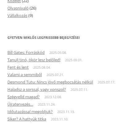
Közélet
(22)
Olvasnivaló
(26)
Vállalkozás
(9)
GYETVEN MIKLÓS LEGFRISSEBB BEJEGYZÉSEI
Bill Gates: Forráskód
2025.09.08.
Tanulj tinó, ökör lesz belőled!
2025.09.01.
Fent és lent
2025.08.04.
Valami a semmiből
2025.07.21.
Desmond Tutu: Nincs jövő megbocsátás nélkül
2025.07.17.
Haladsz a sorssal, vagy vonszol?
2025.07.11.
Szégyelld magad?
2023.12.08.
Újratervezés…
2023.11.24.
Időutazással megoldjuk?
2023.11.13.
Siker? A hattyúk titka
2023.11.10.