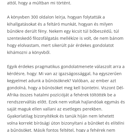
attól, hogy a múltban mi történt.
A könyvben 300 oldalon leírja, hogyan folytatták a
kihallgatásokat és a feltáró munkát, hogyan és milyen
bűnökre derült fény. Nekem egy kicsit túl bőbeszédű, túl
szenteskedő filozofálgatás mellékíze is volt, de nem bánom
hogy elolvastam, mert sikerült pár érdekes gondolatot
kihámozni a könyvből.
Egyik érdekes pragmatikus gondolatmenete válaszolt arra a
kérdésre, hogy: Mi van az igazságossággal, ha egyszerűen
kegyelmet adunk a bűnösöknek? Valóban, az ember azt
gondolná, hogy a bűnösöket meg kell büntetni. Viszont Dél-
Afrika összes hatalmi pozícióját a fehérek töltötték be a
rendszerváltás előtt. Ezek nem voltak hajlandóak egymás és
saját maguk ellen vallani az esetleges perekben.
Gyakorlatilag bizonyítékok és tanúk híján nem lehetett
volna korrekt bírósági úton bizonyítani a bűnöket és elítélni
a bűnösöket. Másik fontos feltétel, hogy a fehérek nem