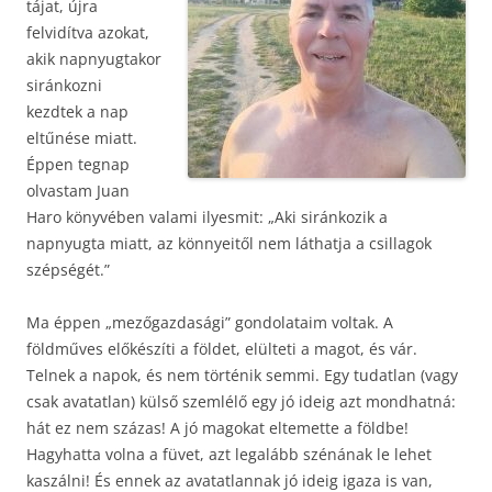
tájat, újra
felvidítva azokat,
akik napnyugtakor
siránkozni
kezdtek a nap
eltűnése miatt.
Éppen tegnap
olvastam Juan
Haro könyvében valami ilyesmit: „Aki siránkozik a
napnyugta miatt, az könnyeitől nem láthatja a csillagok
szépségét.”
Ma éppen „mezőgazdasági” gondolataim voltak. A
földműves előkészíti a földet, elülteti a magot, és vár.
Telnek a napok, és nem történik semmi. Egy tudatlan (vagy
csak avatatlan) külső szemlélő egy jó ideig azt mondhatná:
hát ez nem százas! A jó magokat eltemette a földbe!
Hagyhatta volna a füvet, azt legalább szénának le lehet
kaszálni! És ennek az avatatlannak jó ideig igaza is van,