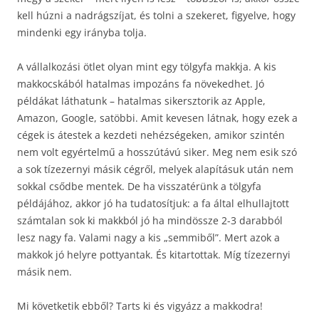
kell húzni a nadrágszíjat, és tolni a szekeret, figyelve, hogy
mindenki egy irányba tolja.
A vállalkozási ötlet olyan mint egy tölgyfa makkja. A kis
makkocskából hatalmas impozáns fa növekedhet. Jó
példákat láthatunk – hatalmas sikersztorik az Apple,
Amazon, Google, satöbbi. Amit kevesen látnak, hogy ezek a
cégek is átestek a kezdeti nehézségeken, amikor szintén
nem volt egyértelmű a hosszútávú siker. Meg nem esik szó
a sok tízezernyi másik cégről, melyek alapításuk után nem
sokkal csődbe mentek. De ha visszatérünk a tölgyfa
példájához, akkor jó ha tudatosítjuk: a fa által elhullajtott
számtalan sok ki makkból jó ha mindössze 2-3 darabból
lesz nagy fa. Valami nagy a kis „semmiből”. Mert azok a
makkok jó helyre pottyantak. És kitartottak. Míg tízezernyi
másik nem.
Mi követketik ebből? Tarts ki és vigyázz a makkodra!