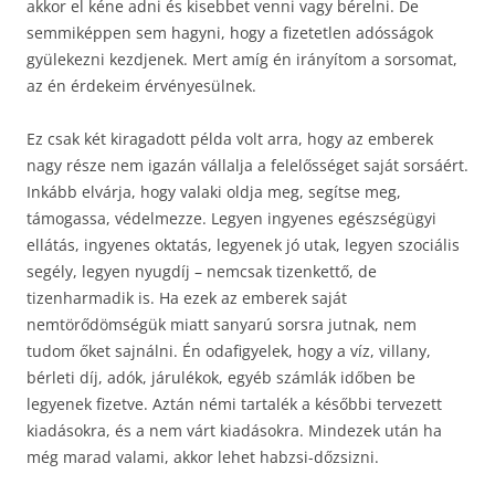
akkor el kéne adni és kisebbet venni vagy bérelni. De
semmiképpen sem hagyni, hogy a fizetetlen adósságok
gyülekezni kezdjenek. Mert amíg én irányítom a sorsomat,
az én érdekeim érvényesülnek.
Ez csak két kiragadott példa volt arra, hogy az emberek
nagy része nem igazán vállalja a felelősséget saját sorsáért.
Inkább elvárja, hogy valaki oldja meg, segítse meg,
támogassa, védelmezze. Legyen ingyenes egészségügyi
ellátás, ingyenes oktatás, legyenek jó utak, legyen szociális
segély, legyen nyugdíj – nemcsak tizenkettő, de
tizenharmadik is. Ha ezek az emberek saját
nemtörődömségük miatt sanyarú sorsra jutnak, nem
tudom őket sajnálni. Én odafigyelek, hogy a víz, villany,
bérleti díj, adók, járulékok, egyéb számlák időben be
legyenek fizetve. Aztán némi tartalék a későbbi tervezett
kiadásokra, és a nem várt kiadásokra. Mindezek után ha
még marad valami, akkor lehet habzsi-dőzsizni.