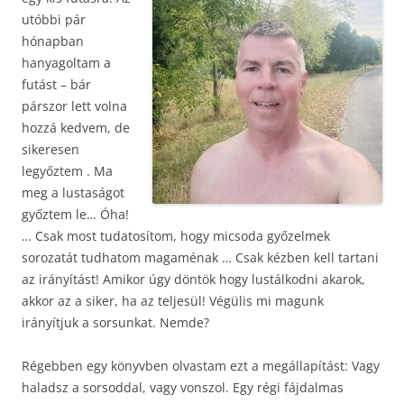
utóbbi pár
hónapban
hanyagoltam a
futást – bár
párszor lett volna
hozzá kedvem, de
sikeresen
legyőztem . Ma
meg a lustaságot
győztem le… Óha!
… Csak most tudatosítom, hogy micsoda győzelmek
sorozatát tudhatom magaménak … Csak kézben kell tartani
az irányítást! Amikor úgy döntök hogy lustálkodni akarok,
akkor az a siker, ha az teljesül! Végülis mi magunk
irányítjuk a sorsunkat. Nemde?
Régebben egy könyvben olvastam ezt a megállapítást: Vagy
haladsz a sorsoddal, vagy vonszol. Egy régi fájdalmas