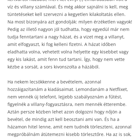
víz és villany számlával. És még akkor sajnálni is kell, meg
tüntetéseket kell szervezni a kegyetlen kilakoltatás ellen.
Na most bizonyára azt gondolják: milyen érzéketlen vagyok!
Pedig az illető nagyon jól tudhatta, hogy egyedül már nem
tudja fenntartani a nagy házat, és a vizet meg a villanyt,
amit elfogyaszt, ki fog kelleni fizetni. A házat időben
eladhatta volna, vehetett volna helyette egy kisebbet vagy
egy kis lakást, amit fenn tud tartani. Így, hogy nem vette
kézbe a sorsát, a sors kivonszolta a házából.
Ha nekem lecsökkenne a bevételem, azonnal
hozzáigazítanám a kiadásaimat. Lemondanám a Netflixet,
nem vennék új telefont, lejjebb szabályoznám a fűtést,
figyelnék a villany-fogyasztásra, nem mennék étterembe.
Aztán persze közben lehet azon dolgozni hogy nőjön a
bevétel, de mindig azt kell beosztani ami van. És ha a
házamon hitel lenne, amit nem tudnék törleszteni, azonnal
megpróbálnám átütemezni kisebb törlesztőre. Ha az is sok,