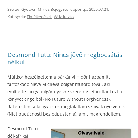
Szerző:
Gyetven Miklós
Bejegyzés időpontja:
2025.07.21.
|
Kategória:
Elmélkedések
,
Vállalkozás
Desmond Tutu: Nincs jövő megbocsátás
nélkül
Múltkor beszélgettem a párkányi Hídőr házban itt
tartózkodó Neva Micheva bolgár műfordítóval, aki
említette, hogy bolgár nyelvre szeretné lefordítani ezt a
könyvet angolból (No Future Without Forgiveness).
Rákerestem a könyvre, és megtaláltam szlovák nyelven is
(Niet budúcnosti bez odpustenia), amit megrendeltem.
Desmond Tutu
dél-afrikai