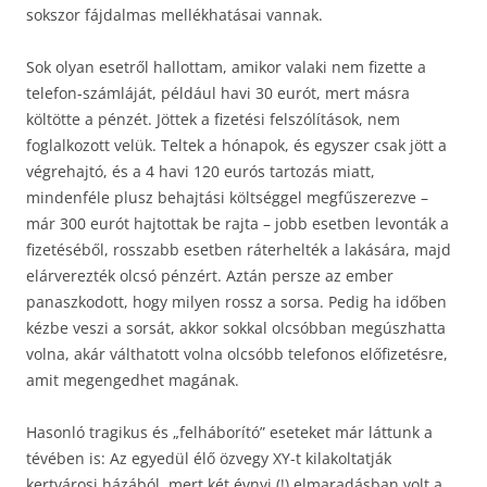
sokszor fájdalmas mellékhatásai vannak.
Sok olyan esetről hallottam, amikor valaki nem fizette a
telefon-számláját, például havi 30 eurót, mert másra
költötte a pénzét. Jöttek a fizetési felszólítások, nem
foglalkozott velük. Teltek a hónapok, és egyszer csak jött a
végrehajtó, és a 4 havi 120 eurós tartozás miatt,
mindenféle plusz behajtási költséggel megfűszerezve –
már 300 eurót hajtottak be rajta – jobb esetben levonták a
fizetéséből, rosszabb esetben ráterhelték a lakására, majd
elárverezték olcsó pénzért. Aztán persze az ember
panaszkodott, hogy milyen rossz a sorsa. Pedig ha időben
kézbe veszi a sorsát, akkor sokkal olcsóbban megúszhatta
volna, akár válthatott volna olcsóbb telefonos előfizetésre,
amit megengedhet magának.
Hasonló tragikus és „felháborító” eseteket már láttunk a
tévében is: Az egyedül élő özvegy XY-t kilakoltatják
kertvárosi házából, mert két évnyi (!) elmaradásban volt a