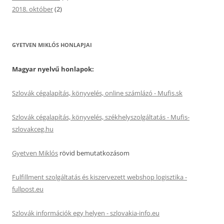
2018. október
(2)
GYETVEN MIKLÓS HONLAPJAI
Magyar nyelvű honlapok:
Szlovák cégalapítás, könyvelés, online számlázó - Mufis.sk
Szlovák cégalapítás, könyvelés, székhelyszolgáltatás - Mufis-
szlovakceg.hu
Gyetven Miklós
rövid bemutatkozásom
Fulfillment szolgáltatás és kiszervezett webshop logisztika -
fullpost.eu
Szlovák információk egy helyen - szlovakia-info.eu