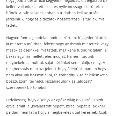
hogy jobb a dél-afrikai kegyelmi megoldás, ott legalább be
kellett vallaniuk a tetteiket, és nyilvánosságra kerültek a
bűnök. A bűnösöknek abban a tudatban kell az utcán
járkálniuk, hogy az áldozatok hozzátartozói is tudják, mit
tettek.
Nagyon fontos gondolat, amit leszűrtem: függetlenül attól,
ki mit tett a múltban, főként hogy az őseink mit tettek, vagy
mások az őseinkkel mit tettek, meg kéne tudnunk találni a
békés egymás mellett élés módját. Ha nem tudunk
megbékélni a múlttal, saját békénket sem találjuk meg. A
megbocsátás nem azt jelenti, hogy felejtünk, hanem hogy
nem akarunk bosszút állni, felszabadítjuk saját lelkünket a
bosszúszomj terhétől, kiszabadulunk az „áldozat”
szerepének börtönéből.
Érdekesség, hogy a könyv az egész világ dolgairól is szót
ejtve, említi a „kiválasztott népet”, Izrael népét is, akiknél
például nem látni hogy a megbékélés útját keresnék. Csak