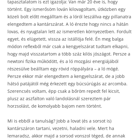
tapasztalatom is ezt igazolja: Van már 20 éve is, hogy
történt. Egy ismerősöm lován kilovagoltam, útközben egy
közeli bolt előtt megálltam és a lóról leszállva egy pillanatra
elengedtem a kantárszárat. A ló érezte hogy nincs a hátán
lovas, és nyugtalan lett az ismeretlen környezetben. Fordult
egyet, és elügetett, vissza az istállója felé. Én meg balga
módon reflexből már csak a kengyelszárat tudtam elkapni,
hogy majd visszatartom a több száz kilós jószágot. Persze a
newtoni fizika működött, és a ló mozgási energiájából
részesülve beálltam egy rövid röppályára – a ló mögé.
Persze ekkor már elengedtem a kengyelszárat, de a jobb
hátsó patájától még érkezett egy búcsúrúgás az arcomba.
Szerencsés voltam, épp csak a bőröm repedt fel kicsit,
plusz az aszfalton való landolásnál szereztem pár
horzsolást, de komolyabb bajom nem történt.
Mi is ebből a tanulság? Jobb a lovat (és a sorsot is)
kantárszáron tartani, vezetni, haladni vele. Mert ha
lemaradsz, akkor majd a sorsod vonszol téged, de annak