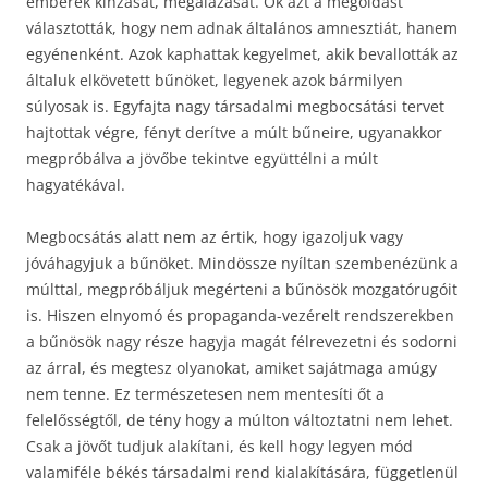
emberek kínzását, megalázását. Ők azt a megoldást
választották, hogy nem adnak általános amnesztiát, hanem
egyénenként. Azok kaphattak kegyelmet, akik bevallották az
általuk elkövetett bűnöket, legyenek azok bármilyen
súlyosak is. Egyfajta nagy társadalmi megbocsátási tervet
hajtottak végre, fényt derítve a múlt bűneire, ugyanakkor
megpróbálva a jövőbe tekintve együttélni a múlt
hagyatékával.
Megbocsátás alatt nem az értik, hogy igazoljuk vagy
jóváhagyjuk a bűnöket. Mindössze nyíltan szembenézünk a
múlttal, megpróbáljuk megérteni a bűnösök mozgatórugóit
is. Hiszen elnyomó és propaganda-vezérelt rendszerekben
a bűnösök nagy része hagyja magát félrevezetni és sodorni
az árral, és megtesz olyanokat, amiket sajátmaga amúgy
nem tenne. Ez természetesen nem mentesíti őt a
felelősségtől, de tény hogy a múlton változtatni nem lehet.
Csak a jövőt tudjuk alakítani, és kell hogy legyen mód
valamiféle békés társadalmi rend kialakítására, függetlenül