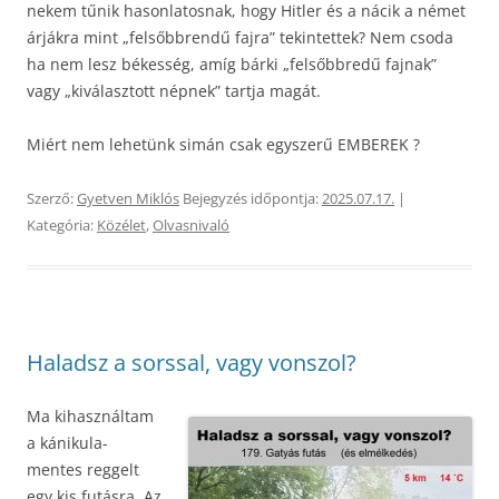
nekem tűnik hasonlatosnak, hogy Hitler és a nácik a német
árjákra mint „felsőbbrendű fajra” tekintettek? Nem csoda
ha nem lesz békesség, amíg bárki „felsőbbredű fajnak”
vagy „kiválasztott népnek” tartja magát.
Miért nem lehetünk simán csak egyszerű EMBEREK ?
Szerző:
Gyetven Miklós
Bejegyzés időpontja:
2025.07.17.
|
Kategória:
Közélet
,
Olvasnivaló
Haladsz a sorssal, vagy vonszol?
Ma kihasználtam
a kánikula-
mentes reggelt
egy kis futásra. Az