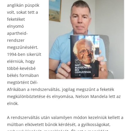
anglikán püspök
volt, sokat tett a
feketéket
elnyomó
apartheid-
rendszer
megszűnéséért.
1994-ben sikerült
elérniük, hogy
többé-kevésbé
békés formában
megtörtént Dél-
Afrikában a rendszerváltás, jogilag megszűnt a feketék
megkülönböztetése és elnyomása, Nelson Mandela lett az
elnök.
A rendszerváltás után valamilyen módon kezelniük kellett a
múltban elkövetett bűnök kérdését, a gyilkosságokat,