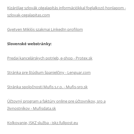
Kizárólag szlovák cégalapítás információkkal foglalkozó honlapom -
szlovak-cegalapitas.com
Gyetven Miklós szakmai LinkedIn profilom
Slovenské webstránky:
Predaj kancelárskych potrieb, e-shop - Protex.sk
Stránka pre štúdium španielčiny - Lenguar.com
Stránka spoločnosti Mufis s.r.o. - Mufis-sro.sk
Účtovný program a faktúry online pre účtovníkov, sro a
živnostníkov - Mufisdata.sk
Kolkovanie, ISKZ služba - iskz.fullpost.eu